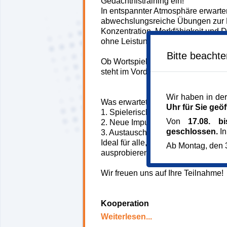
Gedächtnistraining ein!
In entspannter Atmosphäre erwarte
abwechslungsreiche Übungen zur 
Konzentration, Merkfähigkeit und De
ohne Leistungsdruck.
Bitte beacht
Ob Wortspiele, Denksport oder vis
steht im Vordergrund!
Wir haben in der
Was erwartet Sie?
Uhr für Sie geöf
1. Spielerisches Training für den K
Von
17.08. b
2. Neue Impulse zur geistigen Fitn
geschlossen.
In
3. Austausch und Motivation in der
Ideal für alle, die gemeinsam akti
Ab Montag, den 3
ausprobieren möchten.
Wir freuen uns auf Ihre Teilnahme!
Kooperation
BRK München
Weiterlesen...