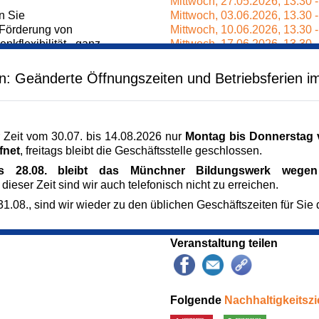
Mittwoch,
27.05.2026,
13.30 
n Sie
Mittwoch,
03.06.2026,
13.30 
Förderung von
Mittwoch,
10.06.2026,
13.30 
nkflexibilität - ganz
Mittwoch,
17.06.2026,
13.30 
Veranstaltungsort
en: Geänderte Öffnungszeiten und Betriebsferien i
uelle Rätsel: Der Spaß
ASZ Maxvorstadt
Gabelsbergerstraße 55a
80333 München
München
 Zeit vom 30.07. bis 14.08.2026 nur
Montag bis Donnerstag v
Kursgebühr
fnet
, freitags bleibt die Geschäftsstelle geschlossen.
opf
38 €
is 28.08. bleibt das Münchner Bildungswerk wegen 
ess
Referent_in
 dieser Zeit sind wir auch telefonisch nicht zu erreichen.
 Gruppe
Gabriele Vogler
v bleiben und Neues
Gedächtnistrainerin
1.08., sind wir wieder zu den üblichen Geschäftszeiten für Sie 
Kursnummer
166780
Veranstaltung teilen
Folgende
Nachhaltigkeitszi