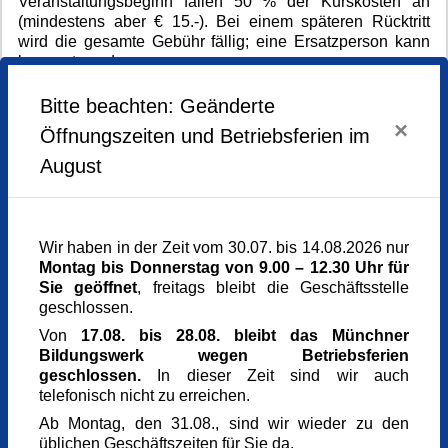
Veranstaltungsbeginn fallen 50 % der Kurskosten an
(mindestens aber € 15.-). Bei einem späteren Rücktritt
wird die gesamte Gebühr fällig; eine Ersatzperson kann
benannt werden.
Die Stornogebühr für Fahrtkosten/Unterkunft/Verpflegung
stellt das jeweilige Reisebüro bzw. Tagungshaus
Bitte beachten: Geänderte
gesondert in Rechnung.
×
Öffnungszeiten und Betriebsferien im
Bitte beachten Sie, dass für die Einhaltung der Fristen und
August
die Berechnung anteiliger Gebühren der
Eingang der
schriftlichen Rücktrittserklärung
beim Münchner
Bildungswerk (Eingangsstempel) maßgeblich ist.
Kursgebühren unter € 15.- werden nicht zurückerstattet.
Wir haben in der Zeit vom 30.07. bis 14.08.2026 nur
Die Rücktrittsbedingungen gelten auch im Krankheitsfall
Montag bis Donnerstag von 9.00 – 12.30 Uhr für
oder aus Gründen höherer Gewalt. Wir empfehlen den
Sie geöffnet
, freitags bleibt die Geschäftsstelle
Abschluss einer Seminarversicherung.
geschlossen.
Bei vorab gebuchten Einzelkarten ist ein Rücktritt
Von
17.08. bis 28.08. bleibt das Münchner
ausgeschlossen.
Bildungswerk wegen Betriebsferien
geschlossen.
In dieser Zeit sind wir auch
telefonisch nicht zu erreichen.
Rücktritt des Münchner Bildungswerks
Ab Montag, den 31.08., sind wir wieder zu den
Wird bei einem Kurs die Mindestteilnehmer/-innenzahl
üblichen Geschäftszeiten für Sie da.