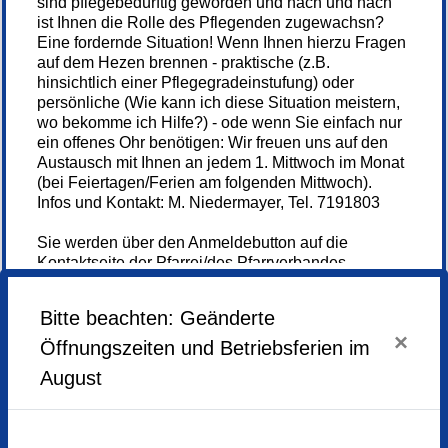
sind pflegebedürftig geworden und nach und nach
ist Ihnen die Rolle des Pflegenden zugewachsn?
Eine fordernde Situation! Wenn Ihnen hierzu Fragen
auf dem Hezen brennen - praktische (z.B.
hinsichtlich einer Pflegegradeinstufung) oder
persönliche (Wie kann ich diese Situation meistern,
wo bekomme ich Hilfe?) - ode wenn Sie einfach nur
ein offenes Ohr benötigen: Wir freuen uns auf den
Austausch mit Ihnen an jedem 1. Mittwoch im Monat
(bei Feiertagen/Ferien am folgenden Mittwoch).
Infos und Kontakt: M. Niedermayer, Tel. 7191803
Sie werden über den Anmeldebutton auf die
Kontaktseite der Pfarrei/des Pfarrverbandes
Weiterlesen...
weitergeleitet. Bitte rufen Sie für weitere
Informationen sowie zur Anmeldung bei der dort
Bitte beachten: Geänderte
angegebenen Telefonnummer an.
×
Öffnungszeiten und Betriebsferien im
Anmelden
August