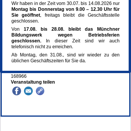
Mittwoch,
10.06.2026,
16.00 - 17.30 Uhr
Wir haben in der Zeit vom 30.07. bis 14.08.2026 nur
Montag bis Donnerstag von 9.00 – 12.30 Uhr für
Veranstaltungsort
Sie geöffnet
, freitags bleibt die Geschäftsstelle
Zu den Hl. Zwölf Aposteln, Pfarrheim
geschlossen.
Ilse-Weber-Str. 16
Von
17.08. bis 28.08. bleibt das Münchner
80686 München
Bildungswerk wegen Betriebsferien
Dekanat Südwest
geschlossen.
In dieser Zeit sind wir auch
089 5472713
telefonisch nicht zu erreichen.
Eintritt frei
0,00 €
Ab Montag, den 31.08., sind wir wieder zu den
Referent_in
üblichen Geschäftszeiten für Sie da.
Matthias Niedermayer
Kursnummer
168966
Veranstaltung teilen
148994*.