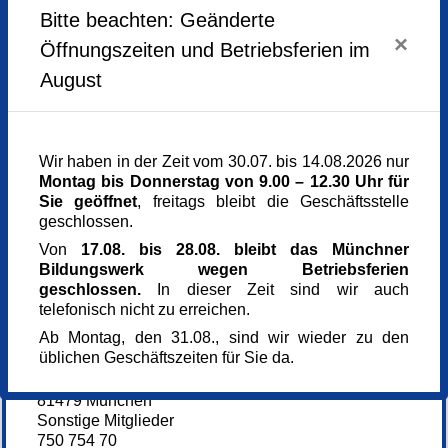
Donnerstag,
07.05.2026,
12.00 - 13.00 Uhr
Bitte beachten: Geänderte
Donnerstag,
14.05.2026,
12.00 - 13.00 Uhr
×
Öffnungszeiten und Betriebsferien im
Donnerstag,
21.05.2026,
12.00 - 13.00 Uhr
Donnerstag,
28.05.2026,
12.00 - 13.00 Uhr
August
Donnerstag,
04.06.2026,
12.00 - 13.00 Uhr
Donnerstag,
11.06.2026,
12.00 - 13.00 Uhr
Donnerstag,
18.06.2026,
12.00 - 13.00 Uhr
Donnerstag,
25.06.2026,
12.00 - 13.00 Uhr
Donnerstag,
02.07.2026,
12.00 - 13.00 Uhr
Wir haben in der Zeit vom 30.07. bis 14.08.2026 nur
Donnerstag,
09.07.2026,
12.00 - 13.00 Uhr
Montag bis Donnerstag von 9.00 – 12.30 Uhr für
Donnerstag,
16.07.2026,
12.00 - 13.00 Uhr
Sie geöffnet
, freitags bleibt die Geschäftsstelle
Donnerstag,
23.07.2026,
12.00 - 13.00 Uhr
geschlossen.
Donnerstag,
30.07.2026,
12.00 - 13.00 Uhr
Donnerstag,
06.08.2026,
12.00 - 13.00 Uhr
Von
17.08. bis 28.08. bleibt das Münchner
Donnerstag,
13.08.2026,
12.00 - 13.00 Uhr
Bildungswerk wegen Betriebsferien
Donnerstag,
20.08.2026,
12.00 - 13.00 Uhr
geschlossen.
In dieser Zeit sind wir auch
Donnerstag,
27.08.2026,
12.00 - 13.00 Uhr
telefonisch nicht zu erreichen.
Ab Montag, den 31.08., sind wir wieder zu den
Veranstaltungsort
üblichen Geschäftszeiten für Sie da.
Alten- und Service-Zentrum Solln-Forstenried
Herterichstr. 58
81479 München
Sonstige Mitglieder
750 754 70