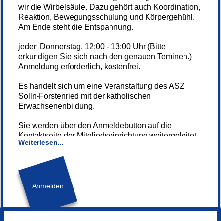
wir die Wirbelsäule. Dazu gehört auch Koordination,
Reaktion, Bewegungsschulung und Körpergehühl.
Am Ende steht die Entspannung.
jeden Donnerstag, 12:00 - 13:00 Uhr (Bitte
erkundigen Sie sich nach den genauen Teminen.)
Anmeldung erforderlich, kostenfrei.
Es handelt sich um eine Veranstaltung des ASZ
Solln-Forstenried mit der katholischen
Erwachsenenbildung.
Sie werden über den Anmeldebutton auf die
Kontaktseite der Mitgliedseinrichtung weitergeleitet.
Weiterlesen...
Bitte rufen Sie für weitere Informationen sowie zur
Anmeldung bei der dort angegebenen
Telefonnummer an.
Anmelden