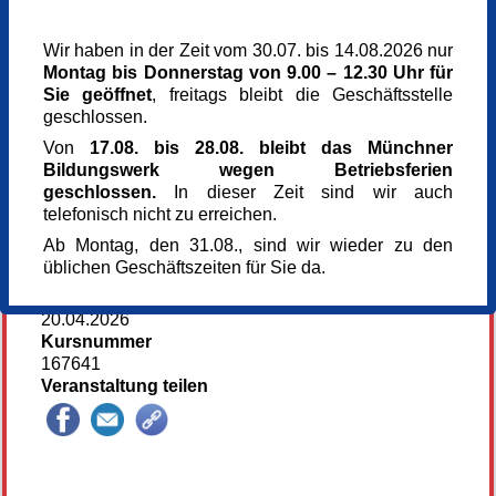
Montag,
08.06.2026,
18.00 - 21.00 Uhr
Montag,
13.07.2026,
18.00 - 21.00 Uhr
Wir haben in der Zeit vom 30.07. bis 14.08.2026 nur
Montag bis Donnerstag von 9.00 – 12.30 Uhr für
Veranstaltungsort
Sie geöffnet
, freitags bleibt die Geschäftsstelle
Kunst im Turm - St. Clemens
geschlossen.
Arnulfstr. 166
80634 München
Von
17.08. bis 28.08. bleibt das Münchner
München
Bildungswerk wegen Betriebsferien
Kursgebühr
geschlossen.
In dieser Zeit sind wir auch
158 €
telefonisch nicht zu erreichen.
Referent_in
Ab Montag, den 31.08., sind wir wieder zu den
Andrea Müller
üblichen Geschäftszeiten für Sie da.
Kunsttherapeutin
Anmeldung bis
20.04.2026
Kursnummer
167641
Veranstaltung teilen
147688*147688-7224-260715-70138.jpg