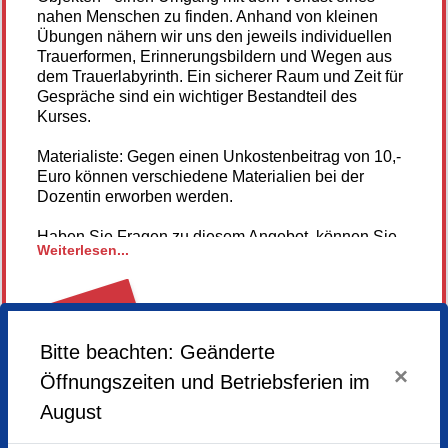
nahen Menschen zu finden. Anhand von kleinen
Übungen nähern wir uns den jeweils individuellen
Trauerformen, Erinnerungsbildern und Wegen aus
dem Trauerlabyrinth. Ein sicherer Raum und Zeit für
Gespräche sind ein wichtiger Bestandteil des
Kurses.
Materialiste: Gegen einen Unkostenbeitrag von 10,-
Euro können verschiedene Materialien bei der
Dozentin erworben werden.
Haben Sie Fragen zu diesem Angebot, können Sie
Weiterlesen...
gerne vorab Kontakt mit der Kunsttherapeutin
Andrea Müller unter amueller@muenchner-
bildungswerk.de aufnehmen.
Hier gehts zur Homepage unseresr Künstlerin
Anmeldung
nicht mehr
Bitte beachten: Geänderte
möglich
×
Öffnungszeiten und Betriebsferien im
August
Montag,
20.04.2026,
18.00 - 21.00 Uhr
Montag,
11.05.2026,
18.00 - 21.00 Uhr