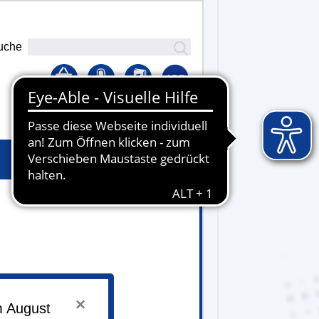
uche
Lernplattform
×
0 - 18.00 Uhr
m August