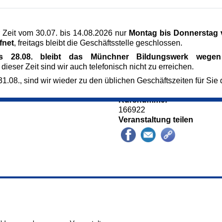
e zur Anmeldung bei
Veranstaltungsort
mer an.
Kirchenzentrum St. Philipp Ne
Kafkastr. 17
 Zeit vom 30.07. bis 14.08.2026 nur
Montag bis Donnerstag v
81737 München
fnet
, freitags bleibt die Geschäftsstelle geschlossen.
Dekanat Südost
is 28.08. bleibt das Münchner Bildungswerk wegen 
Eintritt frei
 dieser Zeit sind wir auch telefonisch nicht zu erreichen.
0,00 €
Referent_in
1.08., sind wir wieder zu den üblichen Geschäftszeiten für Sie 
Hr. Tscherednitschenker
Kursnummer
166922
Veranstaltung teilen