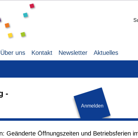
S
Über uns
Kontakt
Newsletter
Aktuelles
g -
Anmelden
 auf die Kontaktseite
Donnerstag,
07.05.2026,
14.3
en: Geänderte Öffnungszeiten und Betriebsferien i
rgeleitet. Bitte rufen