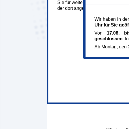
Sie für weitere Informationen sowi
der dort angegebenen Telefonnum
Wir haben in der
Uhr für Sie geöf
Von
17.08. b
geschlossen.
In
Ab Montag, den 3
146970*.