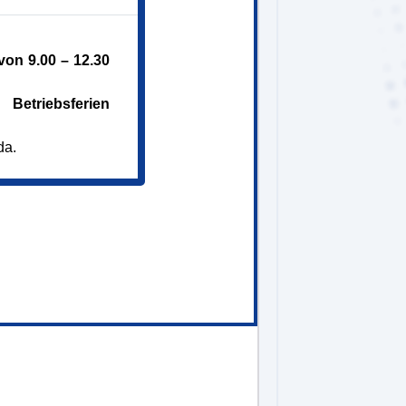
ri
on 9.00 – 12.30
Betriebsferien
da.