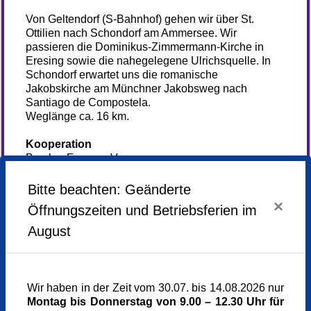
Von Geltendorf (S-Bahnhof) gehen wir über St.
Ottilien nach Schondorf am Ammersee. Wir
passieren die Dominikus-Zimmermann-Kirche in
Eresing sowie die nahegelegene Ulrichsquelle. In
Schondorf erwartet uns die romanische
Jakobskirche am Münchner Jakobsweg nach
Santiago de Compostela.
Weglänge ca. 16 km.
Kooperation
Brucker Forum e.V.
Bitte beachten: Geänderte
×
Anmeldung
Öffnungszeiten und Betriebsferien im
nicht mehr
August
möglich
Samstag,
13.06.2026,
08.50 - 17.00 Uhr
Wir haben in der Zeit vom 30.07. bis 14.08.2026 nur
Montag bis Donnerstag von 9.00 – 12.30 Uhr für
Veranstaltungsort