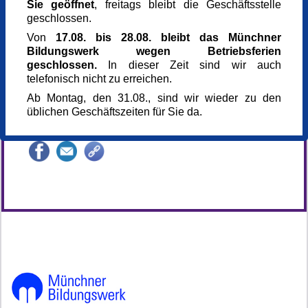
Sie geöffnet
, freitags bleibt die Geschäftsstelle
S-Bahnhof Geltendorf
geschlossen.
82269 Geltendorf
München
Von
17.08. bis 28.08. bleibt das Münchner
Kursgebühr
Bildungswerk wegen Betriebsferien
14 €
geschlossen.
In dieser Zeit sind wir auch
Anmeldung bis
telefonisch nicht zu erreichen.
11.06.2026
Ab Montag, den 31.08., sind wir wieder zu den
Kursnummer
üblichen Geschäftszeiten für Sie da.
166745
Veranstaltung teilen
146795*146795-7191-260413-181216.jpg