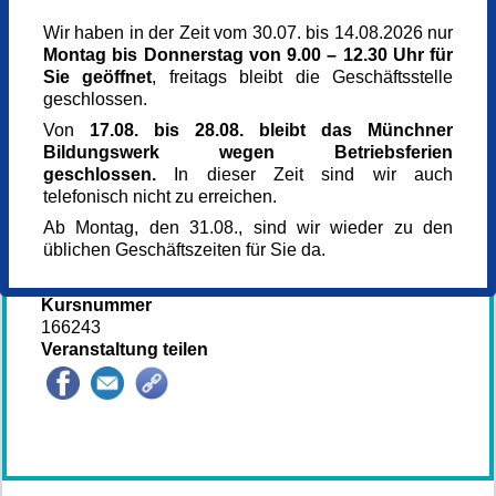
3. OG, Erika-Cremer-Str. 8
Wir haben in der Zeit vom 30.07. bis 14.08.2026 nur
81829 München
Montag bis Donnerstag von 9.00 – 12.30 Uhr für
München
Sie geöffnet
, freitags bleibt die Geschäftsstelle
Berechtigt
geschlossen.
229 €
Kostenbefreit
Von
17.08. bis 28.08. bleibt das Münchner
0,00 €
Bildungswerk wegen Betriebsferien
Selbstzahler
geschlossen.
In dieser Zeit sind wir auch
350 €
telefonisch nicht zu erreichen.
Referent_in
Ab Montag, den 31.08., sind wir wieder zu den
Khidhir Hamad Abbas
üblichen Geschäftszeiten für Sie da.
Referent_in
Burak Bakirdögen
Kursnummer
166243
Veranstaltung teilen
146303*146303-7109-260630-71009.jpg