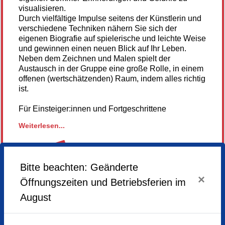
visualisieren.
Durch vielfältige Impulse seitens der Künstlerin und
verschiedene Techniken nähern Sie sich der
eigenen Biografie auf spielerische und leichte Weise
und gewinnen einen neuen Blick auf Ihr Leben.
Neben dem Zeichnen und Malen spielt der
Austausch in der Gruppe eine große Rolle, in einem
offenen (wertschätzenden) Raum, indem alles richtig
ist.
Für Einsteiger:innen und Fortgeschrittene
Weiterlesen...
Material: Skizzenbuch, Block, Bleistifte, Buntstifte,
Wasserfarben, evtl. Pinselstifte z.B. von Ecoline.
Lieblingsmaterialien und -Stifte können gerne
mitgebracht werden!
Bitte beachten: Geänderte
ABGESAGT
×
Öffnungszeiten und Betriebsferien im
August
Hier gehts zur Homepage der Künstlerin
Freitag,
12.06.2026,
18.00 - 21.00 Uhr
Samstag,
13.06.2026,
15.00 - 18.00 Uhr