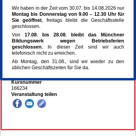
Sonntag,
14.06.2026,
15.00 - 18.00 Uhr
Wir haben in der Zeit vom 30.07. bis 14.08.2026 nur
Montag bis Donnerstag von 9.00 – 12.30 Uhr für
Veranstaltungsort
Sie geöffnet
, freitags bleibt die Geschäftsstelle
Kunst im Turm - St. Clemens
geschlossen.
Arnulfstr. 166
80634 München
Von
17.08. bis 28.08. bleibt das Münchner
München
Bildungswerk wegen Betriebsferien
Kursgebühr
geschlossen.
In dieser Zeit sind wir auch
128 €
telefonisch nicht zu erreichen.
Referent_in
Ab Montag, den 31.08., sind wir wieder zu den
Sabine Lemke
üblichen Geschäftszeiten für Sie da.
Anmeldung bis
12.06.2026
Kursnummer
166234
Veranstaltung teilen
146294*146294-7102-260611-100251.jpg