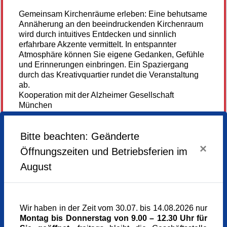
Gemeinsam Kirchenräume erleben: Eine behutsame
Annäherung an den beeindruckenden Kirchenraum
wird durch intuitives Entdecken und sinnlich
erfahrbare Akzente vermittelt. In entspannter
Atmosphäre können Sie eigene Gedanken, Gefühle
und Erinnerungen einbringen. Ein Spaziergang
durch das Kreativquartier rundet die Veranstaltung
ab.
Kooperation mit der Alzheimer Gesellschaft
München
Anmeldung und Entrichtung der Teilnahmegebühr
Bitte beachten: Geänderte
bei der Alzheimer Gesellschaft München, Tel. 089/47
51 85, oder per E-Mail an anna.wallner@agm-
×
Öffnungszeiten und Betriebsferien im
online.de
Weiterlesen...
August
Kooperation
Montag,
22.06.2026,
14.00 - 15.15 Uhr
Alzheimer Gesellschaft München
Veranstaltungsort
St. Markus
Wir haben in der Zeit vom 30.07. bis 14.08.2026 nur
Gabelsberger Str. 6
Montag bis Donnerstag von 9.00 – 12.30 Uhr für