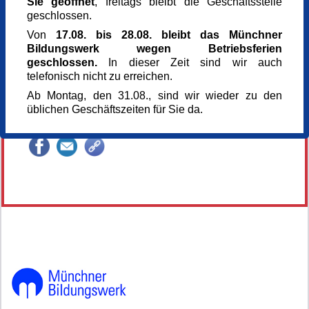
80333 München
Sie geöffnet
, freitags bleibt die Geschäftsstelle
München
geschlossen.
Kursgebühr
Von
17.08. bis 28.08. bleibt das Münchner
120 €
Bildungswerk wegen Betriebsferien
Referent_in
geschlossen.
In dieser Zeit sind wir auch
Dagmar Bosch M.A.
telefonisch nicht zu erreichen.
Dipl.- Des.; Kunsthistorikerin
Ab Montag, den 31.08., sind wir wieder zu den
Kursnummer
üblichen Geschäftszeiten für Sie da.
166157
Veranstaltung teilen
146218*146218-7062-260630-154032.jpg