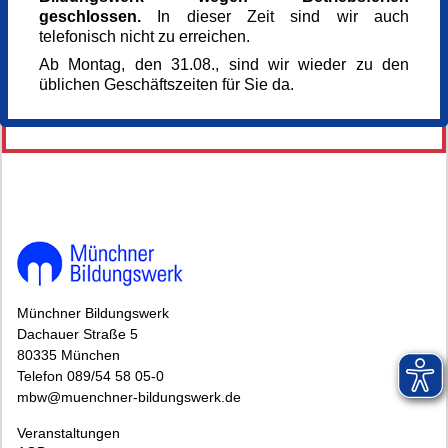
166132
geschlossen.
In dieser Zeit sind wir auch
Veranstaltung teilen
telefonisch nicht zu erreichen.
Ab Montag, den 31.08., sind wir wieder zu den
üblichen Geschäftszeiten für Sie da.
146193*146193-7045-260610-71023.jpg
Münchner Bildungswerk
Dachauer Straße 5
80335 München
Telefon 089/54 58 05-0
mbw@muenchner-bildungswerk.de
Veranstaltungen