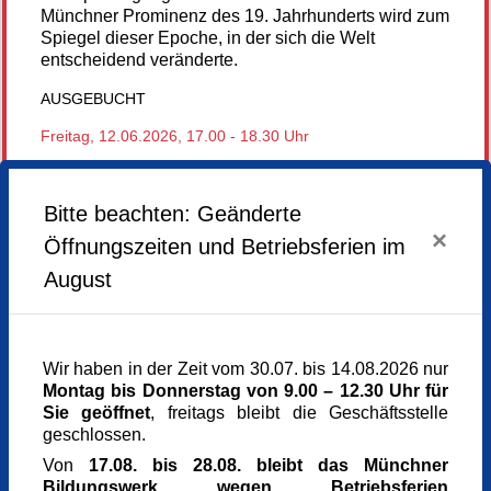
Münchner Prominenz des 19. Jahrhunderts wird zum
Spiegel dieser Epoche, in der sich die Welt
entscheidend veränderte.
AUSGEBUCHT
Freitag,
12.06.2026,
17.00 - 18.30 Uhr
Veranstaltungsort
Treffpunkt: Alter südlicher Friedhof, Eingang am
Bitte beachten: Geänderte
Stephansplatz
×
Stephansplatz
Öffnungszeiten und Betriebsferien im
80331 München
August
München
Kursgebühr
13 €
Referent_in
Wir haben in der Zeit vom 30.07. bis 14.08.2026 nur
Martina Sepp M.A.
Montag bis Donnerstag von 9.00 – 12.30 Uhr für
Dozentin für Kultur- und Kunstgeschichte,
Sie geöffnet
, freitags bleibt die Geschäftsstelle
Kunsthistorikerin
geschlossen.
Anmeldung bis
10.06.2026
Von
17.08. bis 28.08. bleibt das Münchner
Kursnummer
Bildungswerk wegen Betriebsferien