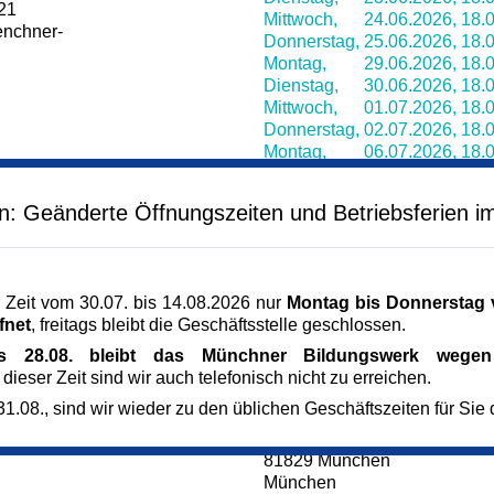
-21
Mittwoch,
24.06.2026,
18.0
enchner-
Donnerstag,
25.06.2026,
18.0
Montag,
29.06.2026,
18.0
Dienstag,
30.06.2026,
18.0
Mittwoch,
01.07.2026,
18.0
Donnerstag,
02.07.2026,
18.0
Montag,
06.07.2026,
18.0
Dienstag,
07.07.2026,
18.0
Mittwoch,
08.07.2026,
18.0
en: Geänderte Öffnungszeiten und Betriebsferien i
Donnerstag,
09.07.2026,
18.0
Montag,
13.07.2026,
18.0
Dienstag,
14.07.2026,
18.0
Mittwoch,
15.07.2026,
18.0
 Zeit vom 30.07. bis 14.08.2026 nur
Montag bis Donnerstag v
Donnerstag,
16.07.2026,
18.0
fnet
, freitags bleibt die Geschäftsstelle geschlossen.
Montag,
20.07.2026,
18.0
Dienstag,
21.07.2026,
18.0
is 28.08. bleibt das Münchner Bildungswerk wegen 
 dieser Zeit sind wir auch telefonisch nicht zu erreichen.
Veranstaltungsort
1.08., sind wir wieder zu den üblichen Geschäftszeiten für Sie 
Kulturzentrum Messestadt R
3. OG, Erika-Cremer-Str. 8
81829 München
München