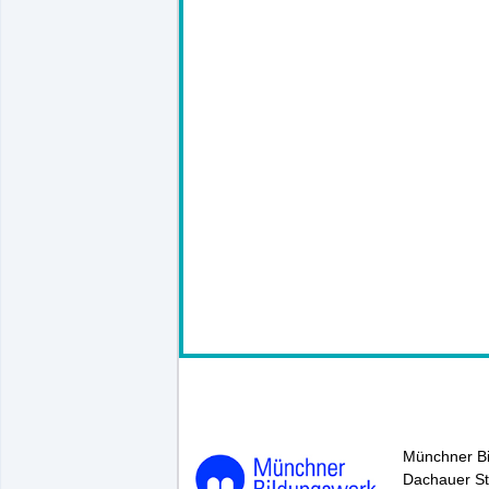
145782*.
Münchner B
Dachauer St