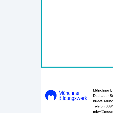
145602*.
Münchner B
Dachauer St
80335 Mün
Telefon 089
mbw@muenc