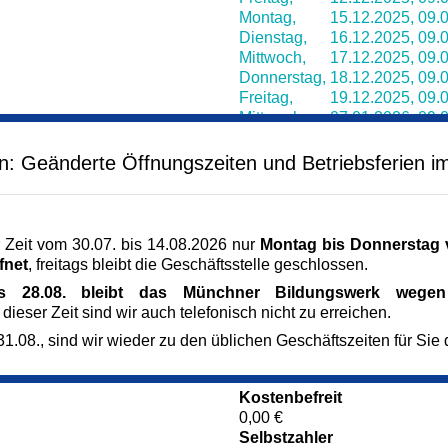
Montag,
15.12.2025,
09.0
Dienstag,
16.12.2025,
09.0
Mittwoch,
17.12.2025,
09.0
Donnerstag,
18.12.2025,
09.0
Freitag,
19.12.2025,
09.0
Mittwoch,
07.01.2026,
09.0
Donnerstag,
08.01.2026,
09.0
Freitag,
09.01.2026,
09.0
en: Geänderte Öffnungszeiten und Betriebsferien i
Montag,
12.01.2026,
09.0
Dienstag,
13.01.2026,
09.0
Mittwoch,
14.01.2026,
09.0
 Zeit vom 30.07. bis 14.08.2026 nur
Montag bis Donnerstag v
Veranstaltungsort
fnet
, freitags bleibt die Geschäftsstelle geschlossen.
Kulturzentrum Messestadt R
is 28.08. bleibt das Münchner Bildungswerk wegen 
3. OG, Erika-Cremer-Str. 8
 dieser Zeit sind wir auch telefonisch nicht zu erreichen.
81829 München
München
1.08., sind wir wieder zu den üblichen Geschäftszeiten für Sie 
Kursgebühr
229 €
Kostenbefreit
0,00 €
Selbstzahler