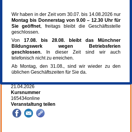
Veranstaltungsreihe
Wir haben in der Zeit vom 30.07. bis 14.08.2026 nur
Sorge und Pflege
Montag bis Donnerstag von 9.00 – 12.30 Uhr für
Veranstaltungsort
Sie geöffnet
, freitags bleibt die Geschäftsstelle
Zoom
geschlossen.
München
Kursgebühr
Von
17.08. bis 28.08. bleibt das Münchner
0,00 €
Bildungswerk wegen Betriebsferien
Referent_in
geschlossen.
In dieser Zeit sind wir auch
Iris Gorke
telefonisch nicht zu erreichen.
Dipl.-Sozialpäd. (FH), Alzheimer Gesellschaft e.V.
Ab Montag, den 31.08., sind wir wieder zu den
Referent_in
üblichen Geschäftszeiten für Sie da.
Isabella Berr
Anmeldung bis
21.04.2026
Kursnummer
165434online
Veranstaltung teilen
145533*145533-6752-260428-90329.png