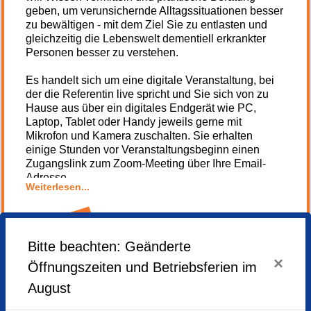
geben, um verunsichernde Alltagssituationen besser
zu bewältigen - mit dem Ziel Sie zu entlasten und
gleichzeitig die Lebenswelt dementiell erkrankter
Personen besser zu verstehen.
Es handelt sich um eine digitale Veranstaltung, bei
der die Referentin live spricht und Sie sich von zu
Hause aus über ein digitales Endgerät wie PC,
Laptop, Tablet oder Handy jeweils gerne mit
Mikrofon und Kamera zuschalten. Sie erhalten
einige Stunden vor Veranstaltungsbeginn einen
Zugangslink zum Zoom-Meeting über Ihre Email-
Adresse.
Weiterlesen...
Die Veranstaltung ist kostenfrei dank der Förderung
durch die Willi-Gross-Stiftung.
Anmeldung
Bitte beachten: Geänderte
Kooperation
nicht mehr
×
Evangelisches Bildungswerk e.V.
möglich
Öffnungszeiten und Betriebsferien im
August
Mittwoch,
22.04.2026,
16.00 - 17.15 Uhr