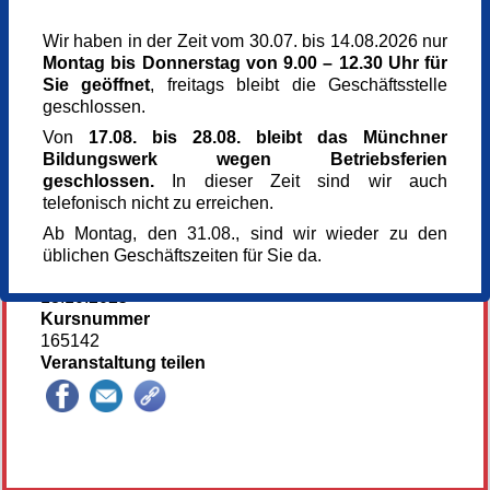
Montag,
20.10.2025,
13.30 - 16.30 Uhr
Wir haben in der Zeit vom 30.07. bis 14.08.2026 nur
Veranstaltungsort
Montag bis Donnerstag von 9.00 – 12.30 Uhr für
Kunst im Turm - St. Clemens
Sie geöffnet
, freitags bleibt die Geschäftsstelle
Arnulfstr. 166
geschlossen.
80634 München
Von
17.08. bis 28.08. bleibt das Münchner
München
Bildungswerk wegen Betriebsferien
Kursgebühr
geschlossen.
In dieser Zeit sind wir auch
78 €
telefonisch nicht zu erreichen.
Referent_in
Gerhard Marquard
Ab Montag, den 31.08., sind wir wieder zu den
Künstler
üblichen Geschäftszeiten für Sie da.
Anmeldung bis
13.10.2025
Kursnummer
165142
Veranstaltung teilen
145252*145252-6618-251106-145701.jpg