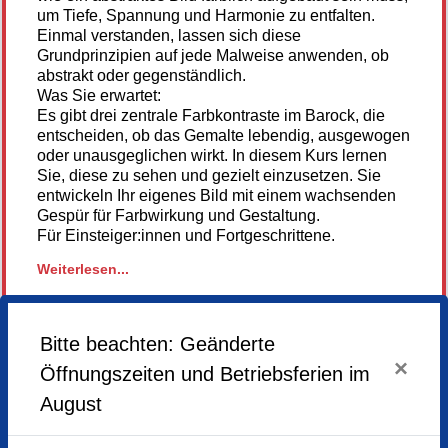
um Tiefe, Spannung und Harmonie zu entfalten.
Einmal verstanden, lassen sich diese
Grundprinzipien auf jede Malweise anwenden, ob
abstrakt oder gegenständlich.
Was Sie erwartet:
Es gibt drei zentrale Farbkontraste im Barock, die
entscheiden, ob das Gemalte lebendig, ausgewogen
oder unausgeglichen wirkt. In diesem Kurs lernen
Sie, diese zu sehen und gezielt einzusetzen. Sie
entwickeln Ihr eigenes Bild mit einem wachsenden
Gespür für Farbwirkung und Gestaltung.
Für Einsteiger:innen und Fortgeschrittene.
Weiterlesen...
Material: Pigmente oder Acrylfarben (Lichter Ocker,
Siena gebrannt oder Englisch Rot, Schwarz, Blau,
Gelb, Zinnober, Weiß) Leinwand oder Maltafeln,
Pastellkreiden, Malspachtel (Japanspachtel,
Anmeldung
Bitte beachten: Geänderte
Silikonspachtel), Pinsel, Mallappen oder
nicht mehr
×
Öffnungszeiten und Betriebsferien im
Küchenrolle.
möglich
Link zum Youtube-Kanal des Künstlers
August
und hier noch ein weiteres passend zum Thema...
Montag,
13.10.2025,
13.30 - 16.30 Uhr