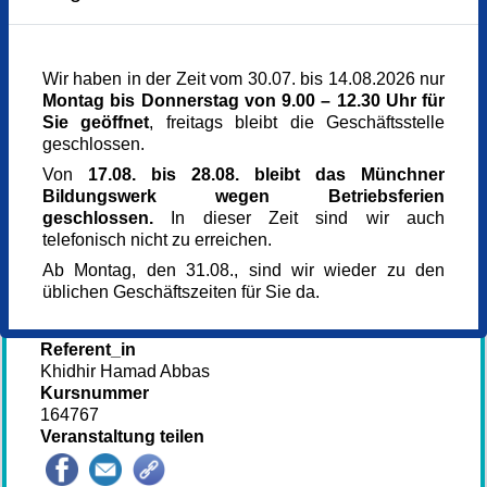
Veranstaltungsort
Münchner Bildungswerk,1. Stock
Dachauer Straße 5
80335 München
Wir haben in der Zeit vom 30.07. bis 14.08.2026 nur
München
Montag bis Donnerstag von 9.00 – 12.30 Uhr für
089 - 54580510
Sie geöffnet
, freitags bleibt die Geschäftsstelle
Berechtigt
geschlossen.
229 €
Von
17.08. bis 28.08. bleibt das Münchner
Kostenbefreit
Bildungswerk wegen Betriebsferien
0,00 €
geschlossen.
In dieser Zeit sind wir auch
Selbstzahler
telefonisch nicht zu erreichen.
350 €
Referent_in
Ab Montag, den 31.08., sind wir wieder zu den
Myroslava Savchuk
üblichen Geschäftszeiten für Sie da.
Referent_in
Beata Nakonieczna
Referent_in
Khidhir Hamad Abbas
Kursnummer
164767
Veranstaltung teilen