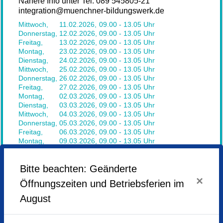
Nähere Info unter Tel. 089 545805-21
integration@muenchner-bildungswerk.de
Mittwoch,
11.02.2026,
09.00 - 13.05 Uhr
Donnerstag,
12.02.2026,
09.00 - 13.05 Uhr
Freitag,
13.02.2026,
09.00 - 13.05 Uhr
Montag,
23.02.2026,
09.00 - 13.05 Uhr
Dienstag,
24.02.2026,
09.00 - 13.05 Uhr
Mittwoch,
25.02.2026,
09.00 - 13.05 Uhr
Donnerstag,
26.02.2026,
09.00 - 13.05 Uhr
Freitag,
27.02.2026,
09.00 - 13.05 Uhr
Montag,
02.03.2026,
09.00 - 13.05 Uhr
Dienstag,
03.03.2026,
09.00 - 13.05 Uhr
Mittwoch,
04.03.2026,
09.00 - 13.05 Uhr
Donnerstag,
05.03.2026,
09.00 - 13.05 Uhr
Freitag,
06.03.2026,
09.00 - 13.05 Uhr
Montag,
09.03.2026,
09.00 - 13.05 Uhr
Dienstag,
10.03.2026,
09.00 - 13.05 Uhr
Mittwoch,
11.03.2026,
09.00 - 13.05 Uhr
Bitte beachten: Geänderte
Donnerstag,
12.03.2026,
09.00 - 13.05 Uhr
Freitag,
13.03.2026,
09.00 - 13.05 Uhr
×
Öffnungszeiten und Betriebsferien im
Montag,
16.03.2026,
09.00 - 13.05 Uhr
Dienstag,
17.03.2026,
09.00 - 13.05 Uhr
August
Veranstaltungsort