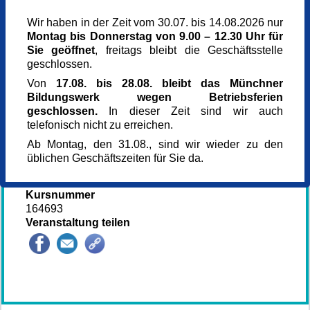
Kulturzentrum Messestadt Riem
3. OG, Erika-Cremer-Str. 8
Wir haben in der Zeit vom 30.07. bis 14.08.2026 nur
81829 München
Montag bis Donnerstag von 9.00 – 12.30 Uhr für
München
Sie geöffnet
, freitags bleibt die Geschäftsstelle
Berechtigt
geschlossen.
229 €
Von
17.08. bis 28.08. bleibt das Münchner
Kostenbefreit
Bildungswerk wegen Betriebsferien
0,00 €
geschlossen.
In dieser Zeit sind wir auch
Selbstzahler
telefonisch nicht zu erreichen.
350 €
Referent_in
Ab Montag, den 31.08., sind wir wieder zu den
Khidhir Hamad Abbas
üblichen Geschäftszeiten für Sie da.
Referent_in
Burak Bakirdögen
Kursnummer
164693
Veranstaltung teilen
144833*.