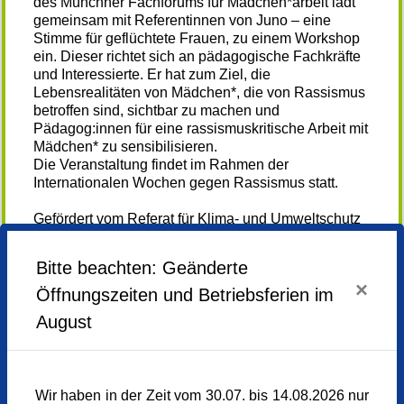
des Münchner Fachforums für Mädchen*arbeit lädt
gemeinsam mit Referentinnen von Juno – eine
Stimme für geflüchtete Frauen, zu einem Workshop
ein. Dieser richtet sich an pädagogische Fachkräfte
und Interessierte. Er hat zum Ziel, die
Lebensrealitäten von Mädchen*, die von Rassismus
betroffen sind, sichtbar zu machen und
Pädagog:innen für eine rassismuskritische Arbeit mit
Mädchen* zu sensibilisieren.
Die Veranstaltung findet im Rahmen der
Internationalen Wochen gegen Rassismus statt.
Gefördert vom Referat für Klima- und Umweltschutz
der Landeshauptstadt München
Weiterlesen...
Bitte beachten: Geänderte
Kooperation
AUSGEBUCHT
×
Münchner Fachforum für Mädchen*arbeit, Juno,
Öffnungszeiten und Betriebsferien im
Caritas WIM
Mittwoch,
26.03.2025,
16.30 - 19.30 Uhr
August
Veranstaltungsort
AMYNA e.V.
Orleanstraße 4 / Haus D
Wir haben in der Zeit vom 30.07. bis 14.08.2026 nur
81669 München