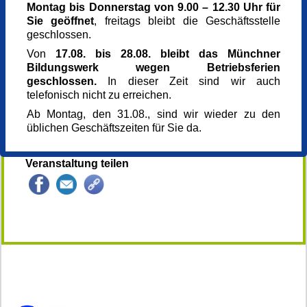
Montag bis Donnerstag von 9.00 – 12.30 Uhr für
Kursgebühr
Sie geöffnet
, freitags bleibt die Geschäftsstelle
0,00 €
geschlossen.
Referent_in
Halima Triebel
Von
17.08. bis 28.08. bleibt das Münchner
Referent_in
Bildungswerk wegen Betriebsferien
Maria Beimborn
geschlossen.
In dieser Zeit sind wir auch
Projektleitung Mit.Reden
telefonisch nicht zu erreichen.
Anmeldung bis
Ab Montag, den 31.08., sind wir wieder zu den
27.03.2025
üblichen Geschäftszeiten für Sie da.
Kursnummer
152596
Veranstaltung teilen
132767*.