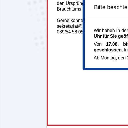
den Ursprüngen eines längst wel
Bitte beacht
Brauchtums und modernen Massena
Gerne können Sie die Themenübers
sekretariat@muenchner-bildungswer
Wir haben in der
089/54 58 05-0.
Uhr für Sie geöf
Von
17.08. b
geschlossen.
In
Ab Montag, den 3
132068*132068-5767-
241202-71750.jpg