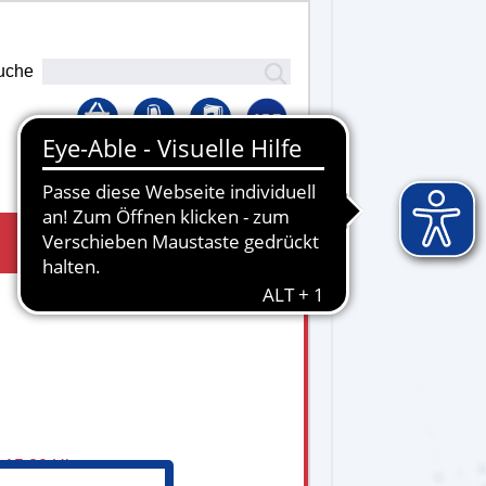
uche
Lernplattform
- 15.30 Uhr