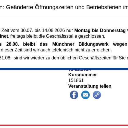
tumspannenden
Veranstaltungsort
en: Geänderte Öffnungszeiten und Betriebsferien i
rtikels.
Hl. Geist, unter d. Orgelempo
Prälat-Miller-Weg 1-3
icht anfordern unter
80331 München
k.de oder unter Tel.
München
 Zeit vom 30.07. bis 14.08.2026 nur
Montag bis Donnerstag v
Kursgebühr
fnet
, freitags bleibt die Geschäftsstelle geschlossen.
7 €
is 28.08. bleibt das Münchner Bildungswerk wegen 
Referent_in
 dieser Zeit sind wir auch telefonisch nicht zu erreichen.
Christine Bittner
Dipl.-Geogr.
1.08., sind wir wieder zu den üblichen Geschäftszeiten für Sie 
Anmeldung bis
02.12.2024
Kursnummer
151861
Veranstaltung teilen