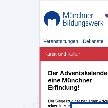
Veranstaltungen
Dekanate
Kunst und Kultur
Der Adventskalender
eine Münchner
Erfindung!
Der Siegeszug der papiernen Adven
mitten in München - eine spannen