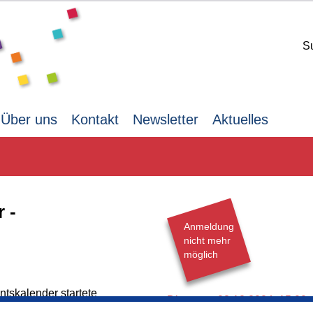
S
Über uns
Kontakt
Newsletter
Aktuelles
 -
Anmeldung
nicht mehr
möglich
tskalender startete
Dienstag,
03.12.2024,
15.00 
de Entdeckungsreise zu