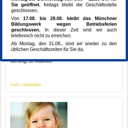
Sie geöffnet
, freitags bleibt die Geschäftsstelle
geschlossen.
Von
17.08. bis 28.08. bleibt das Münchner
© Brebca - Fotolia
Bildungswerk wegen Betriebsferien
geschlossen.
In dieser Zeit sind wir auch
Eltern-Kind-Programm
telefonisch nicht zu erreichen.
EKP Gruppe - St. Matthias
Ab Montag, den 31.08., sind wir wieder zu den
10x | donnerstags, ab 01.10.2026 jeweils 09.00 bis 10.30
üblichen Geschäftszeiten für Sie da.
Uhr
Giesing, St. Matthias
|200|201|
mehr / anmelden