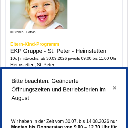
© Brebca - Fotolia
Eltern-Kind-Programm
EKP Gruppe - St. Peter - Heimstetten
10x | mittwochs, ab 30.09.2026 jeweils 09.00 bis 11.00 Uhr
Heimstetten, St. Peter
|200|201|
Bitte beachten: Geänderte
×
ausgebucht / mehr
Öffnungszeiten und Betriebsferien im
August
Wir haben in der Zeit vom 30.07. bis 14.08.2026 nur
Montag bis Donnerstag von 9.00 – 12.30 Uhr für