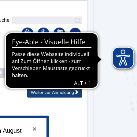
uche
Lernplattform
Senden
Weiter zur Anmeldung
×
m August