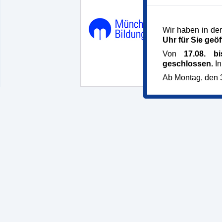
Münchner B
Dachauer St
Wir haben in der
Uhr für Sie geöf
80335 Mün
Telefon 089
Von
17.08. b
mbw@muenc
geschlossen.
In
bildungswer
Ab Montag, den 3