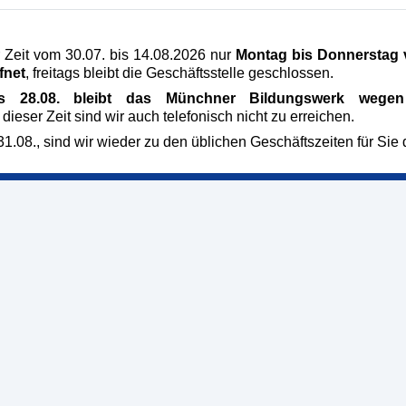
ildungswerk
Veranstaltungen
raße 5
AGB
 Zeit vom 30.07. bis 14.08.2026 nur
Montag bis Donnerstag v
fnet
, freitags bleibt die Geschäftsstelle geschlossen.
chen
Impressum
/54 58 05-0
Datenschutz
is 28.08. bleibt das Münchner Bildungswerk wegen 
hner-
Qualitätsverständnis
 dieser Zeit sind wir auch telefonisch nicht zu erreichen.
k.de
1.08., sind wir wieder zu den üblichen Geschäftszeiten für Sie 