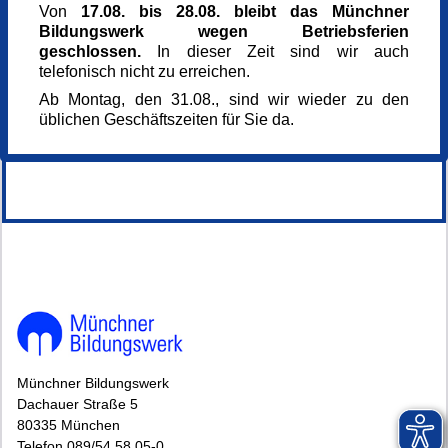
0,00 €
Von
17.08. bis 28.08. bleibt das Münchner
Referent_in
Bildungswerk wegen Betriebsferien
Diakon Josef Meier
geschlossen.
In dieser Zeit sind wir auch
Kursnummer
telefonisch nicht zu erreichen.
169210
Ab Montag, den 31.08., sind wir wieder zu den
Veranstaltung teilen
üblichen Geschäftszeiten für Sie da.
149228*.
Münchner Bildungswerk
Dachauer Straße 5
80335 München
Telefon 089/54 58 05-0