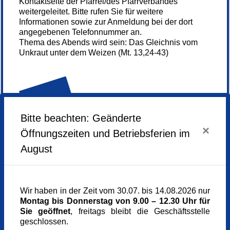
Kontaktseite der Pfarrei/des Pfarrverbandes
weitergeleitet. Bitte rufen Sie für weitere
Informationen sowie zur Anmeldung bei der dort
angegebenen Telefonnummer an.
Thema des Abends wird sein: Das Gleichnis vom
Unkraut unter dem Weizen (Mt. 13,24-43)
Anmelden
Bitte beachten: Geänderte
×
Öffnungszeiten und Betriebsferien im
August
Dienstag,
14.07.2026,
19.30 - 21.00 Uhr
Veranstaltungsort
Pfarrei St. Klara
Wir haben in der Zeit vom 30.07. bis 14.08.2026 nur
Bennigsenstr. 6
Montag bis Donnerstag von 9.00 – 12.30 Uhr für
81929 München
Sie geöffnet
, freitags bleibt die Geschäftsstelle
Dekanat Nordost
geschlossen.
Kostenfrei