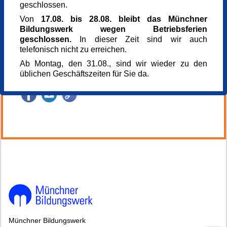
geschlossen.
Zusammenarbeit mit dem Programm München
Referent_in
Gesund vor Ort, gefördert durch die AOK Bayern.
Monika Heilmeier-Schmittner
Von
17.08. bis 28.08. bleibt das Münchner
Diplompädagogin, Anleiterin für Herzensangebote
Bildungswerk wegen Betriebsferien
Referent_in
geschlossen.
In dieser Zeit sind wir auch
Rudi Schmittner
telefonisch nicht zu erreichen.
Kursnummer
Ab Montag, den 31.08., sind wir wieder zu den
168965
üblichen Geschäftszeiten für Sie da.
Veranstaltung teilen
148993*148993-7612-260721-95934.jpg
Münchner Bildungswerk