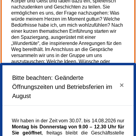
Körper und Geist und laden dazu ein, spielerisch
nachzudenken und Geschichten zu teilen. Sie
ermöglichen es uns, der Frage nachzugehen: Was
würde meinem Herzen im Moment guttun? Welche
Bedürfnisse habe ich, um mich wohlzufühlen? Nach
einer kurzen thematischen Einführung starten wir
den Spaziergang, ausgerüstet mit einer
„Wundertüte“, die inspirierende Anregungen für den
Weg bereithält. Im Anschluss an die Gespräche
versammeln wir uns in der Gruppe um uns
auszutauschen: Welche Ideen, Wünsche oder
Herzensanliegen sind beim Spazieren entstanden?
Wie fühle ich mich dabei?
Bitte beachten: Geänderte
×
Weiterlesen...
Der Herzensspaziergang findet bei jedem Wetter
Öffnungszeiten und Betriebsferien im
statt.
Montag,
03.08.2026,
10.00 - 12.00 Uhr
August
Kommen Sie einfach vorbei - es ist keine Anmeldung
Veranstaltungsort
nötig!
ASZ Ramersdorf
Rupertigaustraße 61a
Wir haben in der Zeit vom 30.07. bis 14.08.2026 nur
Ein Einstieg ist jederzeit möglich.
81671 München
Montag bis Donnerstag von 9.00 – 12.30 Uhr für
Kursgebühr
Sie geöffnet
, freitags bleibt die Geschäftsstelle
Die Veranstaltung führen wir durch in
0,00 €