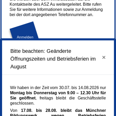
Kontaktseite des ASZ Au weitergeleitet. Bitte rufen
Sie für weitere Informationen sowie zur Anmeldung
bei der dort angegebenen Telefonnummer an.
Anmelden
Bitte beachten: Geänderte
×
Öffnungszeiten und Betriebsferien im
Donnerstag,
09.07.2026,
14.30 - 15.30 Uhr
August
Veranstaltungsort
ASZ Au
Balanstraße 28
81669 München
Wir haben in der Zeit vom 30.07. bis 14.08.2026 nur
Sonstige Mitglieder
Montag bis Donnerstag von 9.00 – 12.30 Uhr für
Kursgebühr
Sie geöffnet
, freitags bleibt die Geschäftsstelle
0,00 €
geschlossen.
Referent_in
Adelheid Schulte-Bocholt
Von
17.08. bis 28.08. bleibt das Münchner
Kursnummer
Bildungswerk wegen Betriebsferien