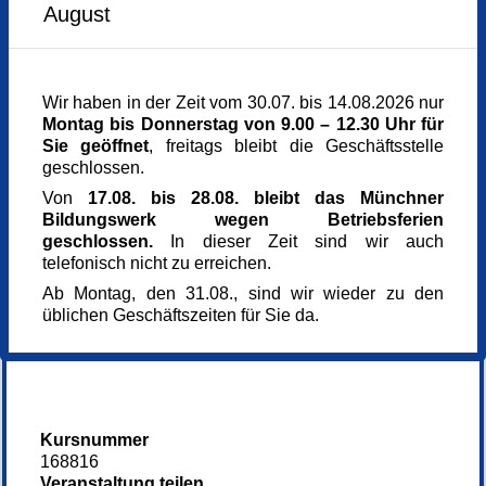
Freitag,
19.06.2026,
18.00 - 21.15 Uhr
August
Montag,
22.06.2026,
18.00 - 21.15 Uhr
Freitag,
26.06.2026,
18.00 - 21.15 Uhr
Montag,
29.06.2026,
18.00 - 21.15 Uhr
Freitag,
03.07.2026,
18.00 - 21.15 Uhr
Montag,
06.07.2026,
18.00 - 21.15 Uhr
Wir haben in der Zeit vom 30.07. bis 14.08.2026 nur
Freitag,
10.07.2026,
18.00 - 21.15 Uhr
Montag bis Donnerstag von 9.00 – 12.30 Uhr für
Montag,
13.07.2026,
18.00 - 21.15 Uhr
Sie geöffnet
, freitags bleibt die Geschäftsstelle
Freitag,
17.07.2026,
18.00 - 21.15 Uhr
geschlossen.
Von
17.08. bis 28.08. bleibt das Münchner
Veranstaltungsort
Bildungswerk wegen Betriebsferien
Online/Zoom
geschlossen.
In dieser Zeit sind wir auch
Sonstige Mitglieder
telefonisch nicht zu erreichen.
08092 8689919
Kursgebühr
Ab Montag, den 31.08., sind wir wieder zu den
50 €
üblichen Geschäftszeiten für Sie da.
Referent_in
Pola Emad
Kursnummer
168816
Veranstaltung teilen