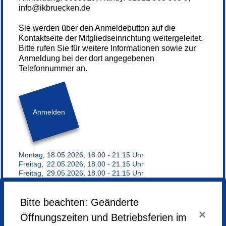
info@ikbruecken.de
Sie werden über den Anmeldebutton auf die
Kontaktseite der Mitgliedseinrichtung weitergeleitet.
Bitte rufen Sie für weitere Informationen sowie zur
Anmeldung bei der dort angegebenen
Telefonnummer an.
Anmelden
Montag,
18.05.2026,
18.00 - 21.15 Uhr
Freitag,
22.05.2026,
18.00 - 21.15 Uhr
Freitag,
29.05.2026,
18.00 - 21.15 Uhr
Montag,
01.06.2026,
18.00 - 21.15 Uhr
Freitag,
05.06.2026,
18.00 - 21.15 Uhr
Montag,
08.06.2026,
18.00 - 21.15 Uhr
Bitte beachten: Geänderte
Freitag,
12.06.2026,
18.00 - 21.15 Uhr
×
Öffnungszeiten und Betriebsferien im
Montag,
15.06.2026,
18.00 - 21.15 Uhr