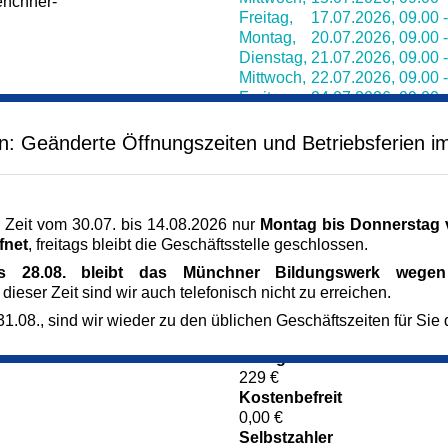
enchner-
Freitag,
17.07.2026,
09.00 
Montag,
20.07.2026,
09.00 
Dienstag,
21.07.2026,
09.00 
Mittwoch,
22.07.2026,
09.00 
Freitag,
24.07.2026,
09.00 
Montag,
27.07.2026,
09.00 
Dienstag,
28.07.2026,
09.00 
en: Geänderte Öffnungszeiten und Betriebsferien i
Mittwoch,
29.07.2026,
09.00 
Freitag,
31.07.2026,
09.00 
Dienstag,
15.09.2026,
09.00 
Mittwoch,
16.09.2026,
09.00 
 Zeit vom 30.07. bis 14.08.2026 nur
Montag bis Donnerstag v
fnet
, freitags bleibt die Geschäftsstelle geschlossen.
Veranstaltungsort
is 28.08. bleibt das Münchner Bildungswerk wegen 
Laim
 dieser Zeit sind wir auch telefonisch nicht zu erreichen.
Helmpertstr. 19
80687 München
1.08., sind wir wieder zu den üblichen Geschäftszeiten für Sie 
München
Kursgebühr
229 €
Kostenbefreit
0,00 €
Selbstzahler