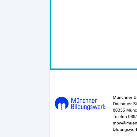
148835*.
Münchner B
Dachauer St
80335 Mün
Telefon 089
mbw@muenc
bildungswer