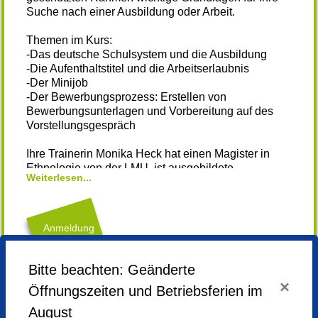
Suche nach einer Ausbildung oder Arbeit.
Themen im Kurs:
-Das deutsche Schulsystem und die Ausbildung
-Die Aufenthaltstitel und die Arbeitserlaubnis
-Der Minijob
-Der Bewerbungsprozess: Erstellen von
Bewerbungsunterlagen und Vorbereitung auf des
Vorstellungsgespräch
Ihre Trainerin Monika Heck hat einen Magister in
Ethnologie von der LMU, ist ausgebildete
Weiterlesen...
interkulturelle Trainerin und arbeitet seit 2015 im
Fluchtbereich. Seit Oktober 2019 leitet sie das
Jobmentoring-Projekt bei den Maltesern. Seit 2024
ist sie zudem als freie Referentin zum Thema
Anmeldung
berufliche Integration von Geflüchteten tätig.
nicht mehr
möglich
Der Kurs wird von Jadwiga, Bellevue di Monaco und
Bitte beachten: Geänderte
dem Münchner Bildungswerk kostenfrei angeboten.
×
Öffnungszeiten und Betriebsferien im
Dienstag,
09.06.2026,
18.00 - 20.30 Uhr
Um sich kostenfrei anzumelden, klicken Sie auf den
August