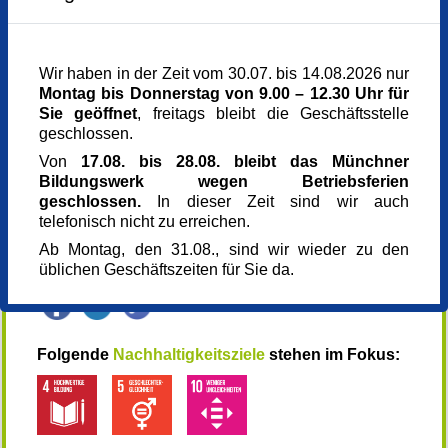
grünen Button unten rechts Anmeldung und geben
Veranstaltungsort
Sie Ihe Daten ein. DANKE!
Münchner Bildungswerk, 2. Stock
Dachauer Str. 5
Dieser Kurs wird am Di 16.06.26 auch in englischer
Wir haben in der Zeit vom 30.07. bis 14.08.2026 nur
80335 München
Sprache angeboten.
Montag bis Donnerstag von 9.00 – 12.30 Uhr für
www.muenchner-bildungswerk.de
089 5458050
Sie geöffnet
, freitags bleibt die Geschäftsstelle
Kursgebühr
Kooperation
geschlossen.
0,00 €
JADWIGA ,Caritas Netzwekteam Willkommen-in-
Referent_in
Von
17.08. bis 28.08. bleibt das Münchner
München, Bellevue di Monaco
Monika Heck
Bildungswerk wegen Betriebsferien
Anmeldung bis
geschlossen.
In dieser Zeit sind wir auch
08.06.2026
telefonisch nicht zu erreichen.
Kursnummer
Ab Montag, den 31.08., sind wir wieder zu den
168725
üblichen Geschäftszeiten für Sie da.
Veranstaltung teilen
Folgende
Nachhaltigkeitsziele
stehen im Fokus: