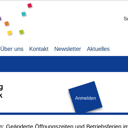
S
Über uns
Kontakt
Newsletter
Aktuelles
g
k
Anmelden
Mittwoch,
15.07.2026,
14.00 
en: Geänderte Öffnungszeiten und Betriebsferien i
er*innen, die sich auf