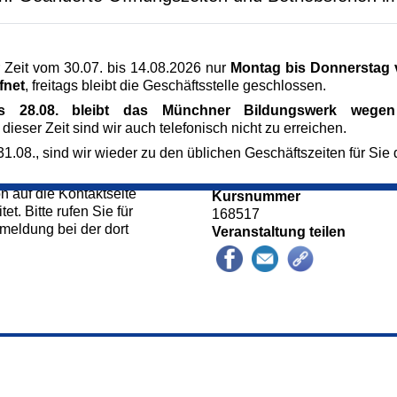
undheit
Veranstaltungsort
der Galerie Bezirk
Alten- und Service-Zentrum 
el führt uns durch die
Tulbeckstr. 31
 Zeit vom 30.07. bis 14.08.2026 nur
Montag bis Donnerstag v
80339 München
fnet
, freitags bleibt die Geschäftsstelle geschlossen.
Sonstige Mitglieder
502 46 55
is 28.08. bleibt das Münchner Bildungswerk wegen 
tung des ASZ
Kursgebühr
 dieser Zeit sind wir auch telefonisch nicht zu erreichen.
hen
3 €
1.08., sind wir wieder zu den üblichen Geschäftszeiten für Sie 
Kursgebühr ermäßigt
1,50 €
 auf die Kontaktseite
Kursnummer
et. Bitte rufen Sie für
168517
meldung bei der dort
Veranstaltung teilen