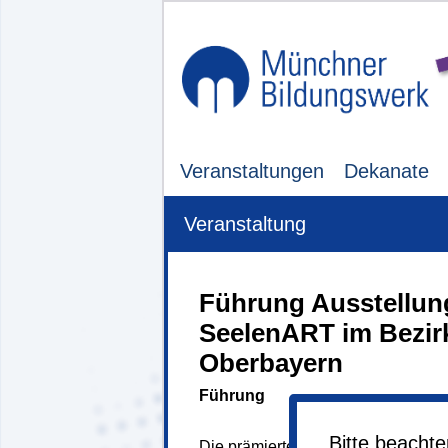
Veranstaltungen
Dekanate
Veranstaltung
Führung Ausstellun
SeelenART im Bezir
Oberbayern
Führung
Bitte beacht
Die prämierten Werke von 16 Künstl