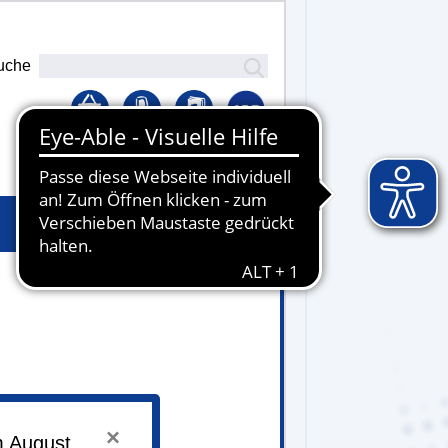
uche
Lernplattform
- 16.00 Uhr
×
m August