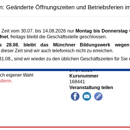
Donnerstag,
23.07.2026,
09.3
 elementaren
Donnerstag,
30.07.2026,
09.3
en: Geänderte Öffnungszeiten und Betriebsferien i
d – werden wir im Kurs
inander in Berührung
Veranstaltungsort
ven Techniken
Kunst im Turm - St. Clemens
d Texten Bilder
Arnulfstr. 166
 Zeit vom 30.07. bis 14.08.2026 nur
Montag bis Donnerstag v
ch Lieblingsfarben,
80634 München
fnet
, freitags bleibt die Geschäftsstelle geschlossen.
s der Kindheit eine
Kursgebühr
is 28.08. bleibt das Münchner Bildungswerk wegen 
ung und Überlagerung
158 €
 dieser Zeit sind wir auch telefonisch nicht zu erreichen.
eiten“ kreieren wir
Referent_in
ussagen.
Andrea Leuchs
1.08., sind wir wieder zu den üblichen Geschäftszeiten für Sie 
rittene
Anmeldung bis
07.07.2026
ach eigener Wahl
Kursnummer
lerin.
168441
Veranstaltung teilen