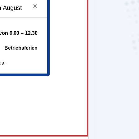
0 - 13.30 Uhr
×
0 - 13.30 Uhr
m August
on 9.00 – 12.30
Betriebsferien
da.