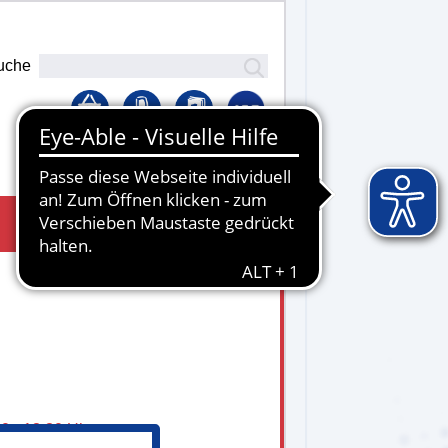
uche
Lernplattform
0 - 13.30 Uhr