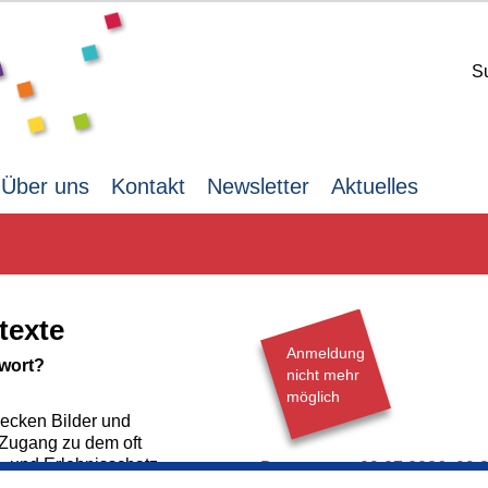
S
Über uns
Kontakt
Newsletter
Aktuelles
texte
Anmeldung
swort?
nicht mehr
möglich
ecken Bilder und
 Zugang zu dem oft
- und Erlebnisschatz
Donnerstag,
09.07.2026,
09.3
fe unseres Lebens