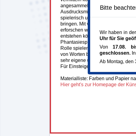
angesammelt haben. Diese beiden
Bitte beacht
Ausdrucksmittel – Sprache und Bil
spielerisch und experimentell mite
bringen. Mit verschiedenen kreati
erforschen wir, wie aus Wörtern un
Wir haben in der
entstehen können. Dabei dürfen au
Uhr für Sie geöf
Phantasiesprachen und Begriffe au
Von
17.08. b
Rolle spielen. Durch Rhythmisier
geschlossen.
In
von Worten bis hin zu „Unleserlichk
sehr eigene und persönliche Bilda
Ab Montag, den 3
Für Einsteiger:innen und Fortgesch
Materialliste: Farben und Papier n
Hier geht's zur Homepage der Künst
148476*148476-7438-
260708-84549.jpg