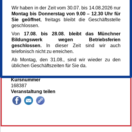
Wir haben in der Zeit vom 30.07. bis 14.08.2026 nur
Veranstaltungsort
Montag bis Donnerstag von 9.00 – 12.30 Uhr für
Kunst im Turm - St. Clemens
Sie geöffnet
, freitags bleibt die Geschäftsstelle
Arnulfstr. 166
geschlossen.
80634 München
München
Von
17.08. bis 28.08. bleibt das Münchner
Kursgebühr
Bildungswerk wegen Betriebsferien
148 €
geschlossen.
In dieser Zeit sind wir auch
Referent_in
telefonisch nicht zu erreichen.
Cornelia Eichacker
Ab Montag, den 31.08., sind wir wieder zu den
Künstlerin
üblichen Geschäftszeiten für Sie da.
Anmeldung bis
23.06.2026
Kursnummer
168387
Veranstaltung teilen
148422*148422-7433-260804-81246.jpg