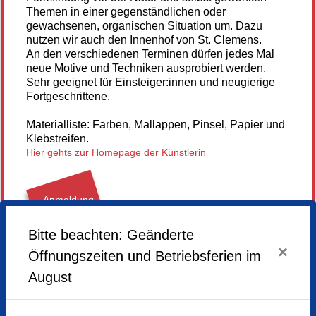
Themen in einer gegenständlichen oder
gewachsenen, organischen Situation um. Dazu
nutzen wir auch den Innenhof von St. Clemens.
An den verschiedenen Terminen dürfen jedes Mal
neue Motive und Techniken ausprobiert werden.
Sehr geeignet für Einsteiger:innen und neugierige
Fortgeschrittene.
Materialliste: Farben, Mallappen, Pinsel, Papier und
Klebstreifen.
Hier gehts zur Homepage der Künstlerin
Anmeldung
nicht mehr
möglich
Bitte beachten: Geänderte
×
Öffnungszeiten und Betriebsferien im
Dienstag,
23.06.2026,
18.00 - 21.00 Uhr
August
Dienstag,
14.07.2026,
18.00 - 21.00 Uhr
Dienstag,
21.07.2026,
18.00 - 21.00 Uhr
Dienstag,
28.07.2026,
18.00 - 21.00 Uhr