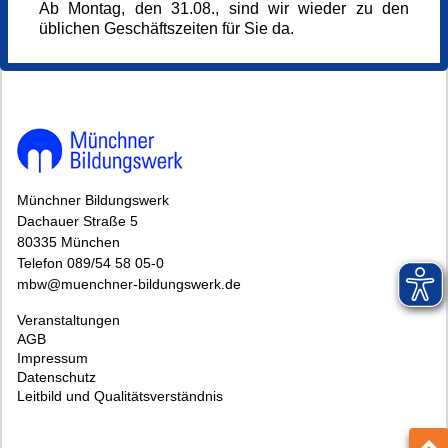
148336*148336-7424-260507-133728.jpg
Ab Montag, den 31.08., sind wir wieder zu den
üblichen Geschäftszeiten für Sie da.
Münchner Bildungswerk
Dachauer Straße 5
80335 München
Telefon 089/54 58 05-0
mbw@muenchner-bildungswerk.de
Veranstaltungen
AGB
Impressum
Datenschutz
Leitbild und Qualitätsverständnis