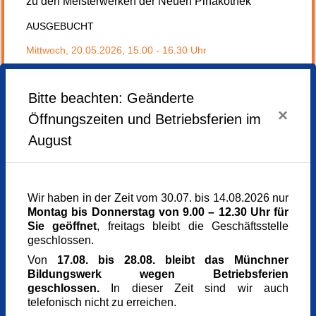
zu den Meisterwerken der Neuen Pinakothek
AUSGEBUCHT
Mittwoch,
20.05.2026,
15.00 - 16.30 Uhr
Veranstaltungsort
Alte Pinakothek
Bitte beachten: Geänderte
Barerstr. 27
×
Öffnungszeiten und Betriebsferien im
80333 München
München
August
Kursgebühr
0,00 €
Referent_in
Dr. Frank Henseleit
Wir haben in der Zeit vom 30.07. bis 14.08.2026 nur
Dozent für Kunstgeschichte und Kirchengeschichte
Montag bis Donnerstag von 9.00 – 12.30 Uhr für
des Mittelalters
Sie geöffnet
, freitags bleibt die Geschäftsstelle
Kursnummer
geschlossen.
168301
Von
17.08. bis 28.08. bleibt das Münchner
Veranstaltung teilen
Bildungswerk wegen Betriebsferien
geschlossen.
In dieser Zeit sind wir auch
telefonisch nicht zu erreichen.