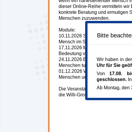
wenn ein nahestehender Mensch im 
dieser Online-Reihe vermitteln wir
konkrete Beratung und ermutigen S
Menschen zuzuwenden.
Module:
Bitte beacht
10.11.2026 Sterbestunde - Woran e
Mensch im Sterben liegt?
17.11.2026 Mein Vater mussdoch e
Bedeutung von Essen und Trinken
Wir haben in der
24.11.2026 Bleib nah - Was kann ic
Uhr für Sie geöf
Menschen tun?
01.12.2026 Wer hilft? - Wo bekom
Von
17.08. b
Menschen und ihre An-und Zugehö
geschlossen.
In
Ab Montag, den 3
Die Veranstaltung ist kostenfrei d
die Willi-Gross-Stifung.