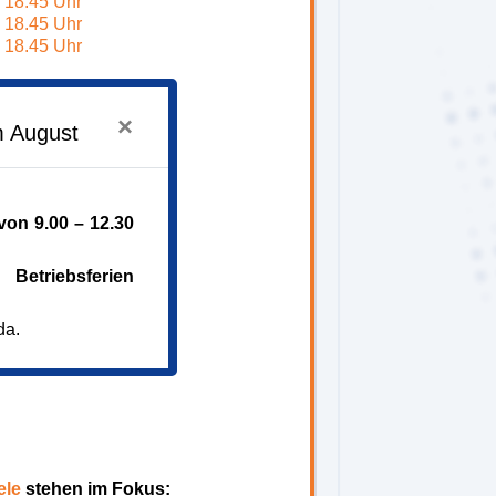
- 18.45 Uhr
- 18.45 Uhr
- 18.45 Uhr
×
m August
on 9.00 – 12.30
Betriebsferien
tationären Hospiz
da.
ele
stehen im Fokus: