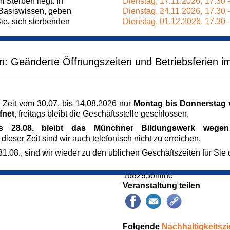
Sterben liegt. In
Dienstag,
17.11.2026,
17.30 
 Basiswissen, geben
Dienstag,
24.11.2026,
17.30 
ie, sich sterbenden
Dienstag,
01.12.2026,
17.30 
Veranstaltungsreihe
Sorge und Pflege
en: Geänderte Öffnungszeiten und Betriebsferien i
rkenne ich, dass ein
Veranstaltungsort
Zoom
ssen - Die veränderte
München
 am Lebensende.
Kursgebühr
 Zeit vom 30.07. bis 14.08.2026 nur
Montag bis Donnerstag v
h für sterbende
0,00 €
fnet
, freitags bleibt die Geschäftsstelle geschlossen.
Referent_in
men sterbende
Katarina Theißing
is 28.08. bleibt das Münchner Bildungswerk wegen 
rigen Unterstützung?
Palliativfachkraft Pflege im s
 dieser Zeit sind wir auch telefonisch nicht zu erreichen.
Referent_in
1.08., sind wir wieder zu den üblichen Geschäftszeiten für Sie 
ank der Förderung durch
Isabella Berr
Kursnummer
168293online
Veranstaltung teilen
Folgende
Nachhaltigkeitszi