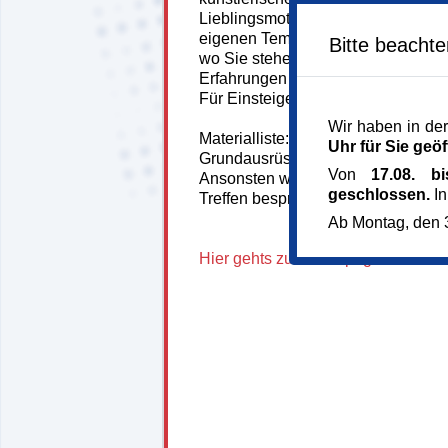
Lieblingsmotive auf die Leinwand
eigenen Tempo. Unser Künstler holt
Bitte beacht
wo Sie stehen und geht individuel
Erfahrungen ein.
Für Einsteiger:innen und Fortgeschr
Wir haben in der
Materialliste: Bringen Sie bitte eine
Uhr für Sie geöf
Grundausrüstung an Pinseln, Palett
Von
17.08. b
Ansonsten werden die benötigten M
geschlossen.
In
Treffen besprochen.
Ab Montag, den 3
Hier gehts zur Homepage unseres 
148287*148287-7382-
260722-64907.jpg