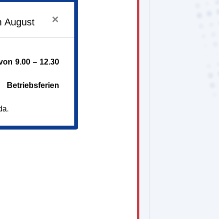
- 12.30 Uhr
- 12.30 Uhr
×
m August
on 9.00 – 12.30
Betriebsferien
da.