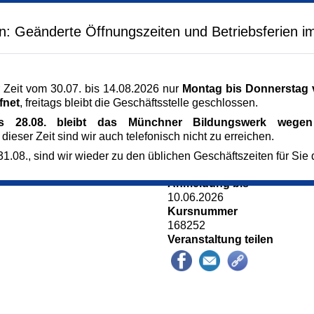
Mittwoch,
17.06.2026,
09.00 
 – ganz nach dem
Mittwoch,
01.07.2026,
09.00 
 Sie genau dort ab,
en: Geänderte Öffnungszeiten und Betriebsferien i
l auf Wünsche und
Veranstaltungsort
Kunst im Turm - St. Clemens
ittene.
Arnulfstr. 166
80634 München
 Zeit vom 30.07. bis 14.08.2026 nur
Montag bis Donnerstag v
 kleine
München
fnet
, freitags bleibt die Geschäftsstelle geschlossen.
e und Ölfarben mit.
Kursgebühr
is 28.08. bleibt das Münchner Bildungswerk wegen 
aterialien beim ersten
145 €
 dieser Zeit sind wir auch telefonisch nicht zu erreichen.
Referent_in
Thomas Beecht
1.08., sind wir wieder zu den üblichen Geschäftszeiten für Sie 
Künstler
Künstlers
Anmeldung bis
10.06.2026
Kursnummer
168252
Veranstaltung teilen