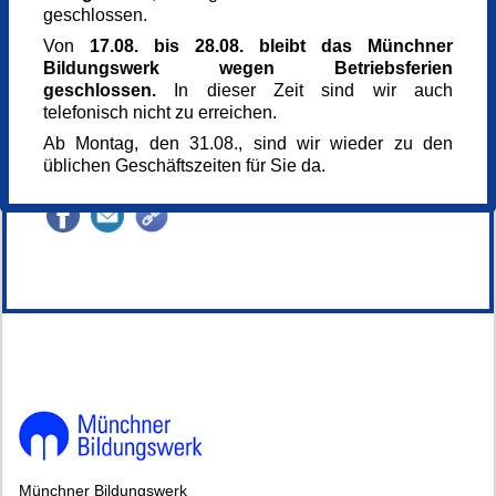
ASZ Neuhausen
geschlossen.
Nymphenburger Str. 171
Von
17.08. bis 28.08. bleibt das Münchner
80634 München
Bildungswerk wegen Betriebsferien
Sonstige Mitglieder
geschlossen.
In dieser Zeit sind wir auch
Eintritt frei
telefonisch nicht zu erreichen.
0,00 €
Kursnummer
Ab Montag, den 31.08., sind wir wieder zu den
168162
üblichen Geschäftszeiten für Sie da.
Veranstaltung teilen
148199*.
Münchner Bildungswerk