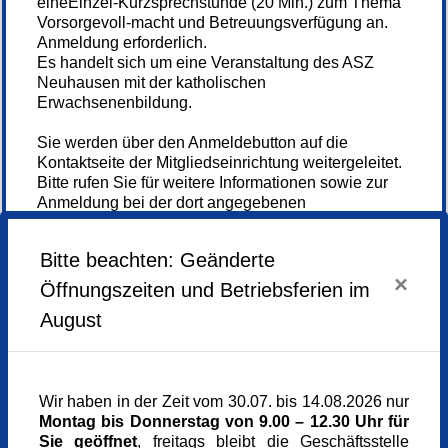
eineEinzel-Kurzsprechstunde (20 Min.) zum Thema
Vorsorgevoll-macht und Betreuungsverfügung an.
Anmeldung erforderlich.
Es handelt sich um eine Veranstaltung des ASZ
Neuhausen mit der katholischen
Erwachsenenbildung.
Sie werden über den Anmeldebutton auf die
Kontaktseite der Mitgliedseinrichtung weitergeleitet.
Bitte rufen Sie für weitere Informationen sowie zur
Anmeldung bei der dort angegebenen
Telefonnummer an.
Bitte beachten: Geänderte
×
Öffnungszeiten und Betriebsferien im
Anmelden
August
Mittwoch,
20.05.2026,
14.00 - 16.00 Uhr
Wir haben in der Zeit vom 30.07. bis 14.08.2026 nur
Montag bis Donnerstag von 9.00 – 12.30 Uhr für
Veranstaltungsort
Sie geöffnet
, freitags bleibt die Geschäftsstelle