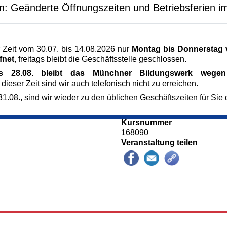
artinskirche zu einem
en: Geänderte Öffnungszeiten und Betriebsferien i
Veranstaltungsort
St. Martin Untermenzing
Eversbuschstraße 9
80999 München
 Zeit vom 30.07. bis 14.08.2026 nur
Montag bis Donnerstag v
München
fnet
, freitags bleibt die Geschäftsstelle geschlossen.
Kursgebühr
9 €
is 28.08. bleibt das Münchner Bildungswerk wegen 
Referent_in
 dieser Zeit sind wir auch telefonisch nicht zu erreichen.
Werner Attenberger
1.08., sind wir wieder zu den üblichen Geschäftszeiten für Sie 
Anmeldung bis
09.06.2026
Kursnummer
168090
Veranstaltung teilen