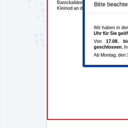
Barockaltäre machen die alte St. M
Bitte beacht
Kleinod an der Würm.
Wir haben in der
Uhr für Sie geöf
Von
17.08. b
geschlossen.
In
Ab Montag, den 3
148128*148128-7367-
260610-70706.jpg