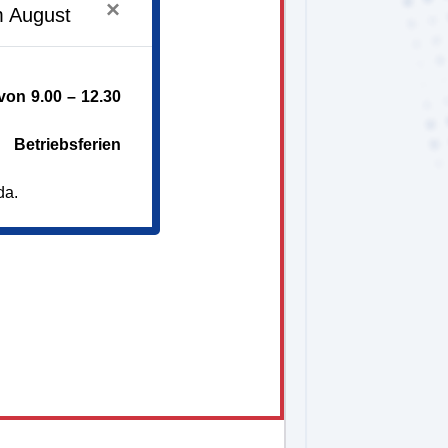
×
m August
on 9.00 – 12.30
Betriebsferien
da.