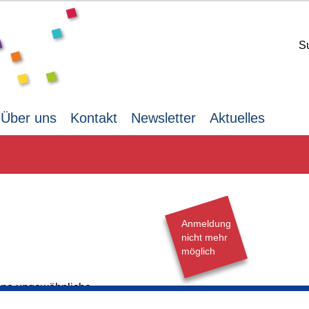
S
Über uns
Kontakt
Newsletter
Aktuelles
Anmeldung
nicht mehr
möglich
Eine ungewöhnliche
Donnerstag,
11.06.2026,
15.0
sfenster und prächtige