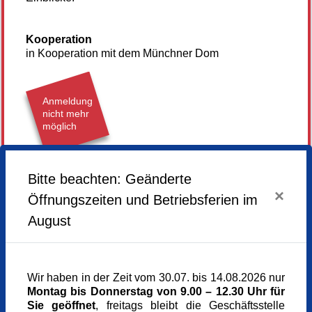
Kooperation
in Kooperation mit dem Münchner Dom
Anmeldung
nicht mehr
möglich
Samstag,
11.07.2026,
14.30 - 16.00 Uhr
Bitte beachten: Geänderte
×
Öffnungszeiten und Betriebsferien im
Veranstaltungsort
Dom, unter der Orgelempore
August
Frauenplatz 1
80331 München
München
Kursgebühr
Wir haben in der Zeit vom 30.07. bis 14.08.2026 nur
13 €
Montag bis Donnerstag von 9.00 – 12.30 Uhr für
Referent_in
Sie geöffnet
, freitags bleibt die Geschäftsstelle
Berti Buxbaum