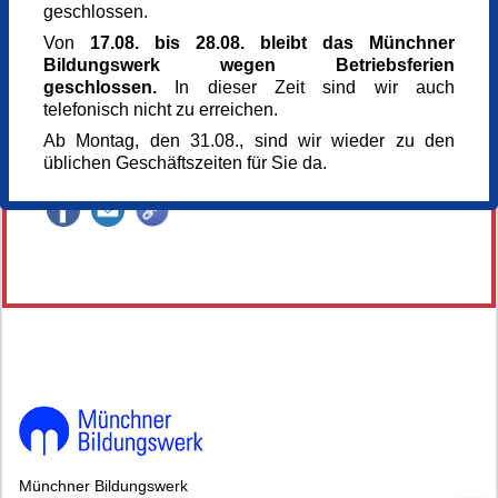
geschlossen.
Dozentin
Referent_in
Von
17.08. bis 28.08. bleibt das Münchner
Judith Seipel
Bildungswerk wegen Betriebsferien
Anmeldung bis
geschlossen.
In dieser Zeit sind wir auch
09.07.2026
telefonisch nicht zu erreichen.
Kursnummer
Ab Montag, den 31.08., sind wir wieder zu den
168088
üblichen Geschäftszeiten für Sie da.
Veranstaltung teilen
148126*148126-7322-260715-82928.jpg
Münchner Bildungswerk