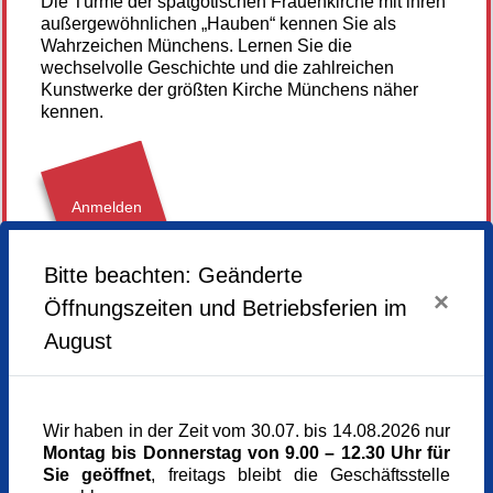
Die Türme der spätgotischen Frauenkirche mit ihren
außergewöhnlichen „Hauben“ kennen Sie als
Wahrzeichen Münchens. Lernen Sie die
wechselvolle Geschichte und die zahlreichen
Kunstwerke der größten Kirche Münchens näher
kennen.
Anmelden
Bitte beachten: Geänderte
×
Sonntag,
27.09.2026,
14.30 - 15.30 Uhr
Öffnungszeiten und Betriebsferien im
August
Veranstaltungsort
Dom, unter der Orgelempore
Frauenplatz 1
80331 München
Wir haben in der Zeit vom 30.07. bis 14.08.2026 nur
München
Montag bis Donnerstag von 9.00 – 12.30 Uhr für
Kursgebühr
Sie geöffnet
, freitags bleibt die Geschäftsstelle
9 €