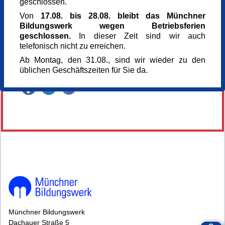
geschlossen.
Referent_in
Christine Bittner
Von
17.08. bis 28.08. bleibt das Münchner
Dipl.-Geogr., Kunsthistorikerin
Bildungswerk wegen Betriebsferien
Anmeldung bis
geschlossen.
In dieser Zeit sind wir auch
24.09.2026
telefonisch nicht zu erreichen.
Kursnummer
Ab Montag, den 31.08., sind wir wieder zu den
168086
üblichen Geschäftszeiten für Sie da.
Veranstaltung teilen
148124*148124-7320-260714-63653.jpg
Münchner Bildungswerk
Dachauer Straße 5