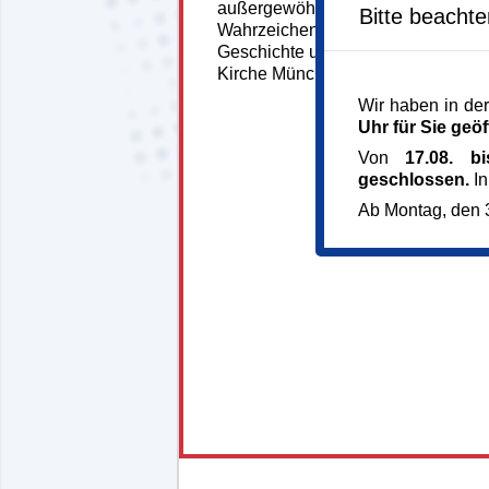
außergewöhnlichen „Hauben“ kenn
Bitte beacht
Wahrzeichen Münchens. Lernen Sie
Geschichte und die zahlreichen Ku
Kirche Münchens näher kennen.
Wir haben in der
Uhr für Sie geöf
Von
17.08. b
geschlossen.
In
Ab Montag, den 3
148107*148107-7317-
260624-154743.jpg