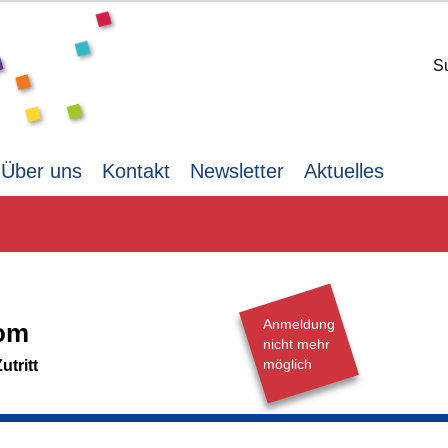
S
Über uns
Kontakt
Newsletter
Aktuelles
Anmeldung
om
nicht mehr
möglich
tritt
Sonntag,
28.06.2026,
14.30 -
nkirche mit ihren