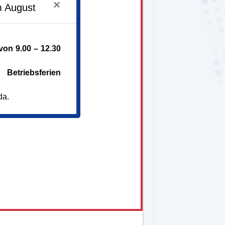
×
m August
on 9.00 – 12.30
Betriebsferien
da.