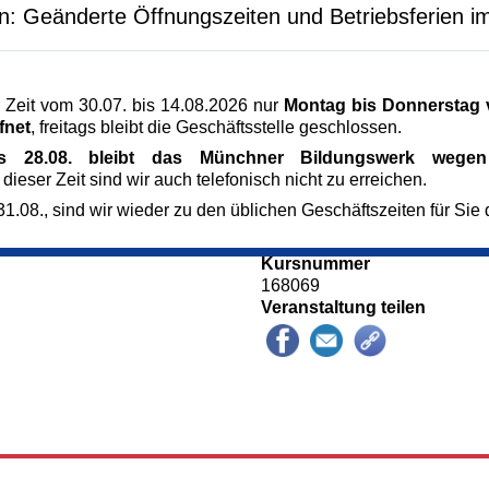
en Sie als
en: Geänderte Öffnungszeiten und Betriebsferien i
Veranstaltungsort
 die wechselvolle
Dom, unter der Orgelempore
nstwerke der größten
Frauenplatz 1
80331 München
 Zeit vom 30.07. bis 14.08.2026 nur
Montag bis Donnerstag v
München
fnet
, freitags bleibt die Geschäftsstelle geschlossen.
Kursgebühr
9 €
is 28.08. bleibt das Münchner Bildungswerk wegen 
Referent_in
 dieser Zeit sind wir auch telefonisch nicht zu erreichen.
Luigi Mastroianni
1.08., sind wir wieder zu den üblichen Geschäftszeiten für Sie 
Anmeldung bis
25.06.2026
Kursnummer
168069
Veranstaltung teilen