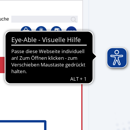
uche
Lernplattform
 15.30 Uhr