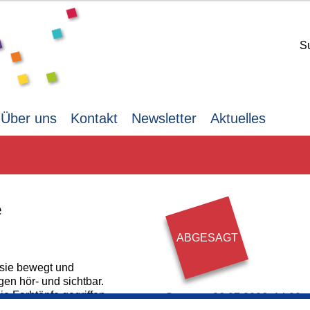
S
Über uns
Kontakt
Newsletter
Aktuelles
e
ABGESAGT
 sie bewegt und
gen hör- und sichtbar.
die Farbtöpfe gegriffen
Sonntag,
26.07.2026,
14.00 -