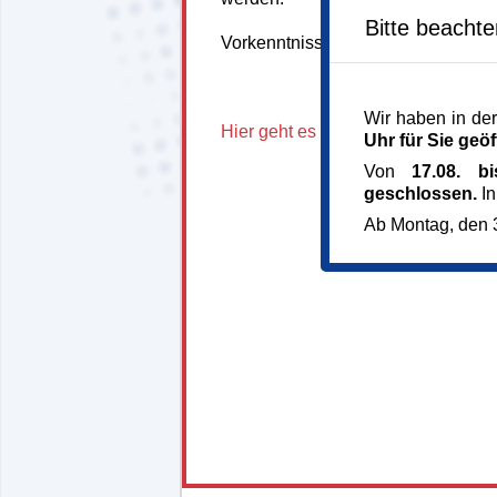
Bitte beacht
Vorkenntnisse sind nicht notwendig.
Wir haben in der
Hier geht es zur Homepage unserer
Uhr für Sie geöf
Von
17.08. b
geschlossen.
In
Ab Montag, den 3
147687*147687-7223-
260803-91945.jpg