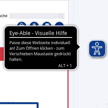
uche
Lernplattform
 16.00 Uhr