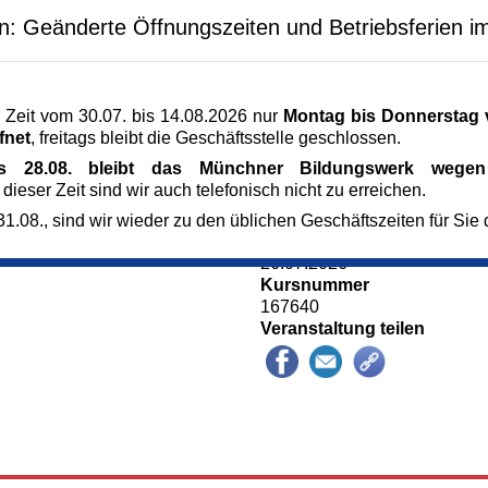
Veranstaltungsort
en: Geänderte Öffnungszeiten und Betriebsferien i
 Material wird gestellt.
Kunst im Turm - St. Clemens
Arnulfstr. 166
80634 München
München
 Zeit vom 30.07. bis 14.08.2026 nur
Montag bis Donnerstag v
 Künstlerin:
Kursgebühr
fnet
, freitags bleibt die Geschäftsstelle geschlossen.
20 €
is 28.08. bleibt das Münchner Bildungswerk wegen 
Referent_in
 dieser Zeit sind wir auch telefonisch nicht zu erreichen.
Cornelia Eichacker
Künstlerin
1.08., sind wir wieder zu den üblichen Geschäftszeiten für Sie 
Anmeldung bis
26.07.2026
Kursnummer
167640
Veranstaltung teilen