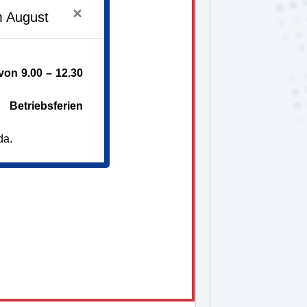
×
m August
on 9.00 – 12.30
Betriebsferien
da.