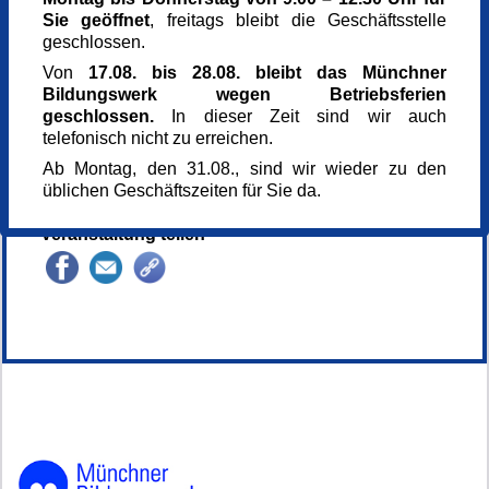
Veranstaltungsort
Sie geöffnet
, freitags bleibt die Geschäftsstelle
Villa Stuck
geschlossen.
Prinzregentenstr. 60
Von
17.08. bis 28.08. bleibt das Münchner
81675 München
Bildungswerk wegen Betriebsferien
Dekanat Südost
geschlossen.
In dieser Zeit sind wir auch
693 904 - 0
telefonisch nicht zu erreichen.
Kursgebühr
0,00 €
Ab Montag, den 31.08., sind wir wieder zu den
Kursnummer
üblichen Geschäftszeiten für Sie da.
167566
Veranstaltung teilen
147613*.