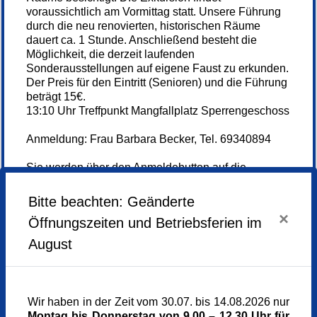
voraussichtlich am Vormittag statt. Unsere Führung
durch die neu renovierten, historischen Räume
dauert ca. 1 Stunde. Anschließend besteht die
Möglichkeit, die derzeit laufenden
Sonderausstellungen auf eigene Faust zu erkunden.
Der Preis für den Eintritt (Senioren) und die Führung
beträgt 15€.
13:10 Uhr Treffpunkt Mangfallplatz Sperrengeschoss
Anmeldung: Frau Barbara Becker, Tel. 69340894
Sie werden über den Anmeldebutton auf die
Weiterlesen...
Kontaktseite der Pfarrei/des Pfarrverbandes
weitergeleitet. Bitte rufen Sie für weitere
Bitte beachten: Geänderte
Informationen sowie zur Anmeldung bei der dort
×
Öffnungszeiten und Betriebsferien im
angegebenen Telefonnummer an.
Anmelden
August
Mittwoch,
20.05.2026,
14.00 - 15.00 Uhr
Wir haben in der Zeit vom 30.07. bis 14.08.2026 nur
Montag bis Donnerstag von 9.00 – 12.30 Uhr für