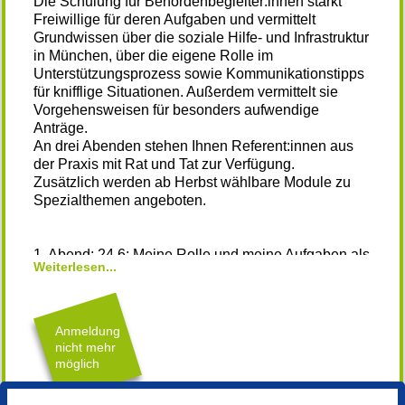
Die Schulung für Behördenbegleiter:innen stärkt
Freiwillige für deren Aufgaben und vermittelt
Grundwissen über die soziale Hilfe- und Infrastruktur
in München, über die eigene Rolle im
Unterstützungsprozess sowie Kommunikationstipps
für knifflige Situationen. Außerdem vermittelt sie
Vorgehensweisen für besonders aufwendige
Anträge.
An drei Abenden stehen Ihnen Referent:innen aus
der Praxis mit Rat und Tat zur Verfügung.
Zusätzlich werden ab Herbst wählbare Module zu
Spezialthemen angeboten.
1. Abend: 24.6: Meine Rolle und meine Aufgaben als
Weiterlesen...
Behördenbegleitung
Angelika Schmiedt da Silva, Freiwilligen-Zentren
München der Caritas, Dipl. Soz. Päd. (FH), zert.
Dialog-Facilitatorin
Anmeldung
Psychologischer Dienst für Alle mit
nicht mehr
Migrationsbiographie (PDA) der Caritas,
möglich
Schwanthalerstr. 75a, 1. Stock, 80336 München