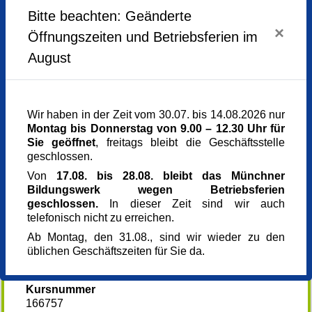
Bitte beachten: Geänderte
Mittwoch,
24.06.2026,
18.00 - 20.15 Uhr
2. Abend: 1.7. Behörden und Formulare
Mittwoch,
01.07.2026,
18.00 - 20.15 Uhr
×
Öffnungszeiten und Betriebsferien im
Ute Haas (hpkj)
Mittwoch,
15.07.2026,
18.00 - 20.15 Uhr
Caritas München Mitte, Arnulfstr. 83, 80634 München
August
Veranstaltungsort
3. Abend: 15.7. Kommunikation und Interkulturelle
Verschiedene Orte
Sensibilisierung
Kursgebühr
Rebecca Kilian-Mason
0,00 €
Wir haben in der Zeit vom 30.07. bis 14.08.2026 nur
Bellevue di Monaco, Müllerstraße 2, Hinterhaus,
Referent_in
Montag bis Donnerstag von 9.00 – 12.30 Uhr für
Klassenzimmer EG rechts
Angelika Schmiedt da Silva
Sie geöffnet
, freitags bleibt die Geschäftsstelle
Dipl. Soz. Päd. (FH), zert. Dialog-Facilitator
geschlossen.
Kooperation
Referent_in
Von
17.08. bis 28.08. bleibt das Münchner
Caritas Freiwilligen-Zentrum München Mitte,
Ute Haas
Bildungswerk wegen Betriebsferien
Evangelisches Migrationszentrum, Caritas
Dipl. Pädagogin
geschlossen.
In dieser Zeit sind wir auch
Netzwerkteam Willkommen-in-München, Bellevue di
Referent_in
telefonisch nicht zu erreichen.
Monaco, ArrivalAid, Landeshauptstadt München
Rebecca Kilian-Mason
Supervisorin, Beraterin im Bereich Flucht und
Ab Montag, den 31.08., sind wir wieder zu den
Aufenthaltsrecht
üblichen Geschäftszeiten für Sie da.
Anmeldung bis
24.06.2026
Kursnummer
166757