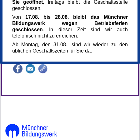
Sie geöffnet
, freitags bleibt die Geschäftsstelle
S-Bahnhof Geltendorf
geschlossen.
82269 Geltendorf
München
Von
17.08. bis 28.08. bleibt das Münchner
Kursgebühr
Bildungswerk wegen Betriebsferien
14 €
geschlossen.
In dieser Zeit sind wir auch
Anmeldung bis
telefonisch nicht zu erreichen.
11.06.2026
Ab Montag, den 31.08., sind wir wieder zu den
Kursnummer
üblichen Geschäftszeiten für Sie da.
166745
Veranstaltung teilen
146795*146795-7191-260413-181216.jpg