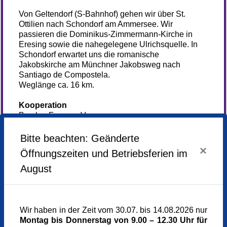
Von Geltendorf (S-Bahnhof) gehen wir über St.
Ottilien nach Schondorf am Ammersee. Wir
passieren die Dominikus-Zimmermann-Kirche in
Eresing sowie die nahegelegene Ulrichsquelle. In
Schondorf erwartet uns die romanische
Jakobskirche am Münchner Jakobsweg nach
Santiago de Compostela.
Weglänge ca. 16 km.
Kooperation
Brucker Forum e.V.
Bitte beachten: Geänderte
×
Anmeldung
Öffnungszeiten und Betriebsferien im
nicht mehr
August
möglich
Samstag,
13.06.2026,
08.50 - 17.00 Uhr
Wir haben in der Zeit vom 30.07. bis 14.08.2026 nur
Montag bis Donnerstag von 9.00 – 12.30 Uhr für
Veranstaltungsort