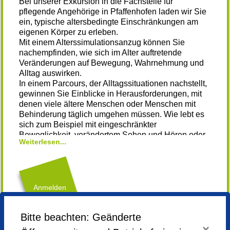
Bei unserer Exkursion in die Fachstelle für
pflegende Angehörige in Pfaffenhofen laden wir Sie
ein, typische altersbedingte Einschränkungen am
eigenen Körper zu erleben.
Mit einem Alterssimulationsanzug können Sie
nachempfinden, wie sich im Alter auftretende
Veränderungen auf Bewegung, Wahrnehmung und
Alltag auswirken.
In einem Parcours, der Alltagssituationen nachstellt,
gewinnen Sie Einblicke in Herausforderungen, mit
denen viele ältere Menschen oder Menschen mit
Behinderung täglich umgehen müssen. Wie lebt es
sich zum Beispiel mit eingeschränkter
Beweglichkeit, verändertem Sehen und Hören oder
Weiterlesen...
reduzierter Feinmotorik?
Erleben Sie einen Perspektivwechsel, der
Verständnis weckt und zum Nachdenken anregt.
Anmelden
Gemeinsam überlegen wir, was unsere Erkenntnisse
bedeuten, und wie wir ältere Menschen besser
Bitte beachten: Geänderte
unterstützen können.
×