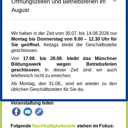
Donnerstag,
22.10.2026,
16.00 - 18.15 Uhr
Öffnungszeiten und Betriebsferien im
Die Exkursion wird gefördert von der Willi Gross
August
Stiftung für Bildungsförderung und Demenz-
Veranstaltungsort
Aufklärung.
Fachstelle für pflegende Angehörige Pfaffenhofen
Ambergerweg 3
85276 Pfaffenhofen
Wir haben in der Zeit vom 30.07. bis 14.08.2026 nur
Kursgebühr
Montag bis Donnerstag von 9.00 – 12.30 Uhr für
20 €
Sie geöffnet
, freitags bleibt die Geschäftsstelle
Kursgebühr für Ehrenamtliche
geschlossen.
16 €
Referent_in
Von
17.08. bis 28.08. bleibt das Münchner
Isabella Berr
Bildungswerk wegen Betriebsferien
Referent_in
geschlossen.
In dieser Zeit sind wir auch
Sandra Moll
telefonisch nicht zu erreichen.
Anmeldung bis
Ab Montag, den 31.08., sind wir wieder zu den
16.10.2026
üblichen Geschäftszeiten für Sie da.
Kursnummer
166712
Veranstaltung teilen
Folgende
Nachhaltigkeitsziele
stehen im Fokus: