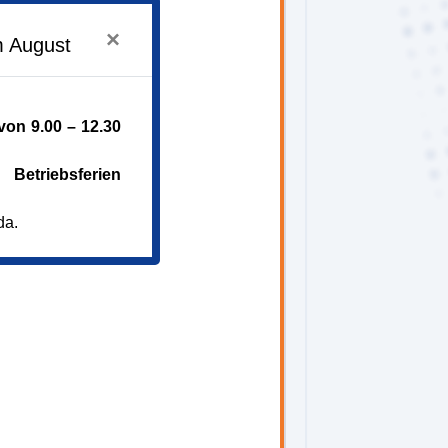
×
ben!
m August
her Kunst
on 9.00 – 12.30
Betriebsferien
da.