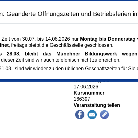
ung gefunden hat.
Veranstaltungsreihe
rung und zugleich ein
Das müssen Sie gesehen ha
en: Geänderte Öffnungszeiten und Betriebsferien i
bedeutete es im Alten
Veranstaltungsort
hte, Pflichten und
Staatliches Museum Ägyptisc
en verbunden? Und
Gabelsberger Str. 35
ndheit im Alten Ägypten
80333 München
 Zeit vom 30.07. bis 14.08.2026 nur
Montag bis Donnerstag v
en?
München
fnet
, freitags bleibt die Geschäftsstelle geschlossen.
Kursgebühr zzgl. Eintritt
is 28.08. bleibt das Münchner Bildungswerk wegen 
15 €
 dieser Zeit sind wir auch telefonisch nicht zu erreichen.
Referent_in
Nadja Böckler Dr.
1.08., sind wir wieder zu den üblichen Geschäftszeiten für Sie 
Dozentin für Ägyptologie
Anmeldung bis
17.06.2026
Kursnummer
166397
Veranstaltung teilen