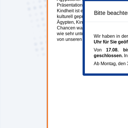
Präsentation bislang wenig Beacht
Kindheit ist eine universelle Erfah
Bitte beacht
kulturell geprägtes Konstrukt. Was 
Ägypten, Kind zu sein? Welche Rec
Chancen waren mit dem Aufwachs
wie sehr unterscheidet sich die Ki
Wir haben in der
von unseren heutigen Vorstellung
Uhr für Sie geöf
Von
17.08. b
geschlossen.
In
Ab Montag, den 3
146451*146451-7144-
260706-63319.jpg