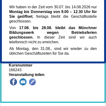
3. OG, Erika-Cremer-Str. 8
Wir haben in der Zeit vom 30.07. bis 14.08.2026 nur
81829 München
Montag bis Donnerstag von 9.00 – 12.30 Uhr für
München
Sie geöffnet
, freitags bleibt die Geschäftsstelle
Berechtigt
geschlossen.
229 €
Kostenbefreit
Von
17.08. bis 28.08. bleibt das Münchner
0,00 €
Bildungswerk wegen Betriebsferien
Selbstzahler
geschlossen.
In dieser Zeit sind wir auch
350 €
telefonisch nicht zu erreichen.
Referent_in
Ab Montag, den 31.08., sind wir wieder zu den
Khidhir Hamad Abbas
üblichen Geschäftszeiten für Sie da.
Referent_in
Burak Bakirdögen
Kursnummer
166243
Veranstaltung teilen
146303*146303-7109-260630-71009.jpg