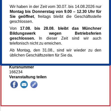
Sonntag,
14.06.2026,
15.00 - 18.00 Uhr
Wir haben in der Zeit vom 30.07. bis 14.08.2026 nur
Montag bis Donnerstag von 9.00 – 12.30 Uhr für
Veranstaltungsort
Sie geöffnet
, freitags bleibt die Geschäftsstelle
Kunst im Turm - St. Clemens
geschlossen.
Arnulfstr. 166
80634 München
Von
17.08. bis 28.08. bleibt das Münchner
München
Bildungswerk wegen Betriebsferien
Kursgebühr
geschlossen.
In dieser Zeit sind wir auch
128 €
telefonisch nicht zu erreichen.
Referent_in
Ab Montag, den 31.08., sind wir wieder zu den
Sabine Lemke
üblichen Geschäftszeiten für Sie da.
Anmeldung bis
12.06.2026
Kursnummer
166234
Veranstaltung teilen
146294*146294-7102-260611-100251.jpg