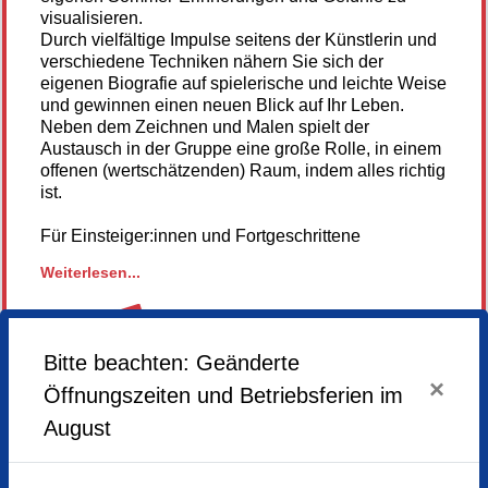
visualisieren.
Durch vielfältige Impulse seitens der Künstlerin und
verschiedene Techniken nähern Sie sich der
eigenen Biografie auf spielerische und leichte Weise
und gewinnen einen neuen Blick auf Ihr Leben.
Neben dem Zeichnen und Malen spielt der
Austausch in der Gruppe eine große Rolle, in einem
offenen (wertschätzenden) Raum, indem alles richtig
ist.
Für Einsteiger:innen und Fortgeschrittene
Weiterlesen...
Material: Skizzenbuch, Block, Bleistifte, Buntstifte,
Wasserfarben, evtl. Pinselstifte z.B. von Ecoline.
Lieblingsmaterialien und -Stifte können gerne
mitgebracht werden!
Bitte beachten: Geänderte
ABGESAGT
×
Öffnungszeiten und Betriebsferien im
August
Hier gehts zur Homepage der Künstlerin
Freitag,
12.06.2026,
18.00 - 21.00 Uhr
Samstag,
13.06.2026,
15.00 - 18.00 Uhr