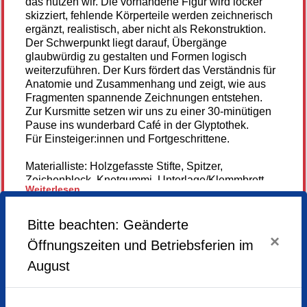
das nutzen wir. Die vorhandene Figur wird locker
skizziert, fehlende Körperteile werden zeichnerisch
ergänzt, realistisch, aber nicht als Rekonstruktion.
Der Schwerpunkt liegt darauf, Übergänge
glaubwürdig zu gestalten und Formen logisch
weiterzuführen. Der Kurs fördert das Verständnis für
Anatomie und Zusammenhang und zeigt, wie aus
Fragmenten spannende Zeichnungen entstehen.
Zur Kursmitte setzen wir uns zu einer 30-minütigen
Pause ins wunderbard Café in der Glyptothek.
Für Einsteiger:innen und Fortgeschrittene.
Materialliste: Holzgefasste Stifte, Spitzer,
Zeichenblock, Knetgummi, Unterlage/Klemmbrett.
Weiterlesen...
Durch das Baukastensystem des Kurses ist ein
Einstieg zu jedem Termin möglich.
Bitte beachten: Geänderte
Anmeldung
×
Öffnungszeiten und Betriebsferien im
nicht mehr
Hier gehts zur Homepage des Künstlers
möglich
August