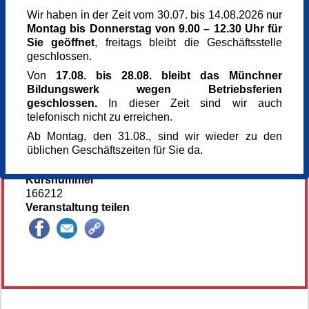
Samstag,
20.06.2026,
10.30 - 16.00 Uhr
Wir haben in der Zeit vom 30.07. bis 14.08.2026 nur
Veranstaltungsort
Montag bis Donnerstag von 9.00 – 12.30 Uhr für
Glyptothek
Sie geöffnet
, freitags bleibt die Geschäftsstelle
Königsplatz 3
geschlossen.
80333 München
Von
17.08. bis 28.08. bleibt das Münchner
Kursgebühr
Bildungswerk wegen Betriebsferien
74 €
geschlossen.
In dieser Zeit sind wir auch
Referent_in
telefonisch nicht zu erreichen.
Gerhard Marquard
Ab Montag, den 31.08., sind wir wieder zu den
Künstler
üblichen Geschäftszeiten für Sie da.
Anmeldung bis
20.06.2026
Kursnummer
166212
Veranstaltung teilen
146272*146272-7090-260624-82134.jpg