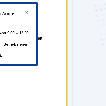
×
m August
n städt. Trägerschaft
on 9.00 – 12.30
in anderer Trägerschaft
Betriebsferien
da.