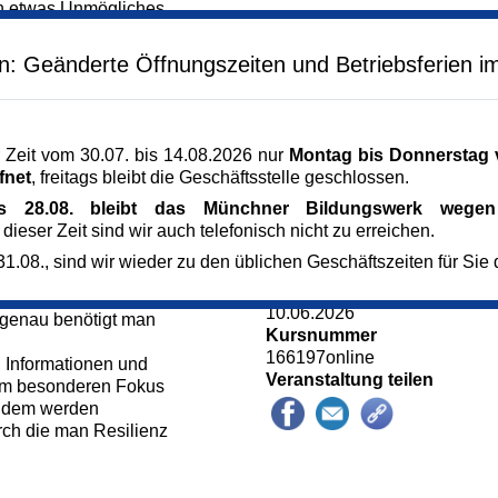
 etwas Unmögliches,
Veranstaltungsreihe
inen Hürde scheitern?
Eltern-Impulse Schule
en: Geänderte Öffnungszeiten und Betriebsferien i
Veranstaltungsort
uch als psychische
Zoom
lt als ein
München
s im Leben beschützt
Kursgebühr Kind in Schule i
bensphasen zu
 Zeit vom 30.07. bis 14.08.2026 nur
Montag bis Donnerstag v
0,00 €
wiesen auch positiv auf
fnet
, freitags bleibt die Geschäftsstelle geschlossen.
Kursgebühr Kind in Schule 
robleme meist
0,00 €
is 28.08. bleibt das Münchner Bildungswerk wegen 
h ein stärkerer Glaube
Referent_in
 dieser Zeit sind wir auch telefonisch nicht zu erreichen.
elt.
Theresa Pfannenschmidt
 ist nicht allein durch
1.08., sind wir wieder zu den üblichen Geschäftszeiten für Sie 
Psychologin M. Sc.
inierbar!
Anmeldung bis
bausteine an, die zu
10.06.2026
 genau benötigt man
Kursnummer
166197online
n Informationen und
Veranstaltung teilen
dem besonderen Fokus
 Zudem werden
rch die man Resilienz