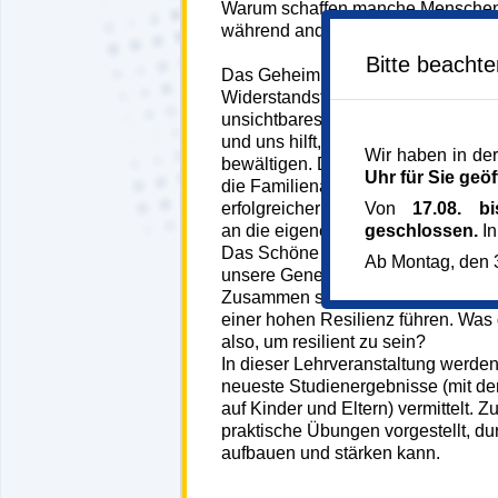
Warum schaffen manche Menschen
während andere schon an einer kle
Bitte beacht
Das Geheimnis lautet: Resilienz, a
Widerstandsfähigkeit bekannt. Sie gi
unsichtbares Schutzschild, der un
und uns hilft, auch schwierige Le
Wir haben in der
bewältigen. Dies wirkt sich nachge
Uhr für Sie geöf
die Familienatmosphäre aus, da P
Von
17.08. b
erfolgreicher gelöst werden und sic
geschlossen.
In
an die eigenen Fähigkeiten entwick
Das Schöne an der Resilienz ist: Sie
Ab Montag, den 3
unsere Gene festgelegt, sondern tra
Zusammen sehen wir uns die Grund
einer hohen Resilienz führen. Was
also, um resilient zu sein?
In dieser Lehrveranstaltung werde
neueste Studienergebnisse (mit 
auf Kinder und Eltern) vermittelt.
praktische Übungen vorgestellt, du
aufbauen und stärken kann.
146257*146257-7081-