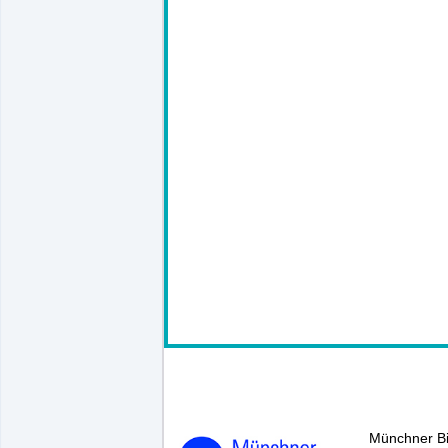
146246*.
Münchner B