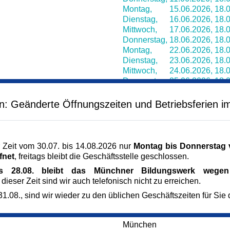
Montag,
15.06.2026,
18.0
Dienstag,
16.06.2026,
18.0
Mittwoch,
17.06.2026,
18.0
Donnerstag,
18.06.2026,
18.0
Montag,
22.06.2026,
18.0
Dienstag,
23.06.2026,
18.0
Mittwoch,
24.06.2026,
18.0
Donnerstag,
25.06.2026,
18.0
Montag,
29.06.2026,
18.0
Dienstag,
30.06.2026,
18.0
en: Geänderte Öffnungszeiten und Betriebsferien i
Mittwoch,
01.07.2026,
18.0
Donnerstag,
02.07.2026,
18.0
Montag,
06.07.2026,
18.0
Dienstag,
07.07.2026,
18.0
 Zeit vom 30.07. bis 14.08.2026 nur
Montag bis Donnerstag v
Mittwoch,
08.07.2026,
18.0
fnet
, freitags bleibt die Geschäftsstelle geschlossen.
Donnerstag,
09.07.2026,
18.0
is 28.08. bleibt das Münchner Bildungswerk wegen 
 dieser Zeit sind wir auch telefonisch nicht zu erreichen.
Veranstaltungsort
Münchner Bildungswerk,1. S
1.08., sind wir wieder zu den üblichen Geschäftszeiten für Sie 
Dachauer Straße 5
80335 München
München