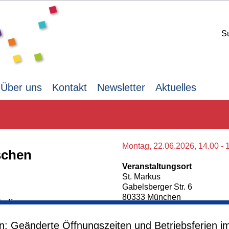
S
Über uns
Kontakt
Newsletter
Aktuelles
Montag,
22.06.2026,
14.00 - 
schen
Veranstaltungsort
St. Markus
Gabelsberger Str. 6
80333 München
h die
München
Kursgebühr
en: Geänderte Öffnungszeiten und Betriebsferien i
120 €