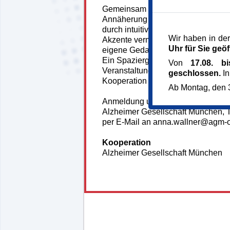
Gemeinsam Kirchenräume erleben
Annäherung an den beeindruckend
durch intuitives Entdecken und sinn
Wir haben in der
Akzente vermittelt. In entspannter
Uhr für Sie geöf
eigene Gedanken, Gefühle und Eri
Ein Spaziergang durch das Kreativq
Von
17.08. b
Veranstaltung ab.
geschlossen.
In
Kooperation mit der Alzheimer Ges
Ab Montag, den 3
Anmeldung und Entrichtung der Te
Alzheimer Gesellschaft München, T
per E-Mail an anna.wallner@agm-o
Kooperation
Alzheimer Gesellschaft München
146218*146218-7062-
260630-154032.jpg