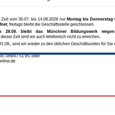
: Eine behutsame
Referent_in
en Kirchenraum wird
Dagmar Bosch M.A.
lich erfahrbare
Dipl.- Des.; Kunsthistorikerin
 Zeit vom 30.07. bis 14.08.2026 nur
Montag bis Donnerstag v
 Atmosphäre können Sie
Kursnummer
fnet
, freitags bleibt die Geschäftsstelle geschlossen.
nnerungen einbringen.
166157
uartier rundet die
Veranstaltung teilen
is 28.08. bleibt das Münchner Bildungswerk wegen 
 dieser Zeit sind wir auch telefonisch nicht zu erreichen.
ellschaft München
1.08., sind wir wieder zu den üblichen Geschäftszeiten für Sie 
ilnahmegebühr bei der
el. 089/47 51 85, oder
nline.de