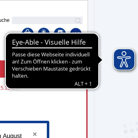
uche
Lernplattform
15.15 Uhr
×
m August